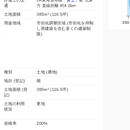
評価上の交
JR東海道本線「
富士
」駅 北東
通
方 直線距離 約4.2km
土地面積
385m² (116.5坪)
200
用途地域
市街化調整区域 (市街化を抑制
し再建築を含む多くの建築制
限)
種別
土地 (農地)
地目 (登記)
畑
土地面積 (登
385m² (116.5坪)
記)
土地の利用
更地
状況
容積率
200%