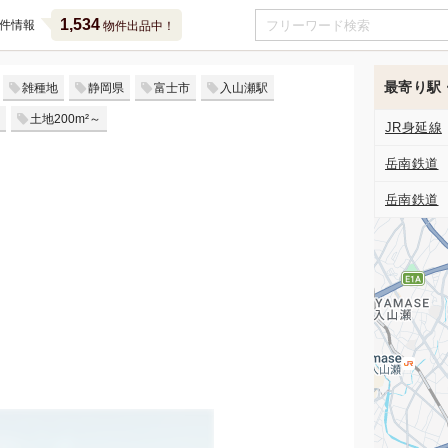
1,534
件情報
物件出品中！
最寄り駅
雑種地
静岡県
富士市
入山瀬駅
土地200m²～
JR身延線
岳南鉄道
岳南鉄道