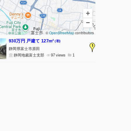
+
−
©
OpenStreetMap
contributors
930万円 戸建て 127m²
(初)
1
静岡県富士市原田
静岡地裁富士支部
97
1