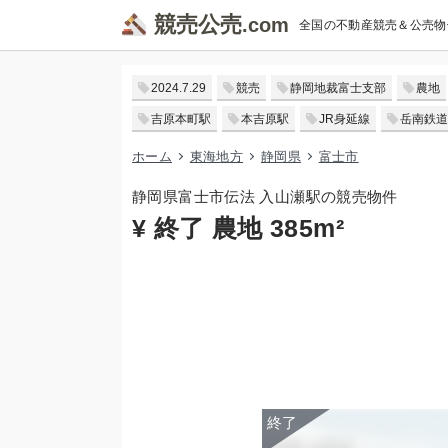
競売公売
全国の不動産競売＆公売物
2024.7.29
競売
静岡地裁富士支部
農地
吉原本町駅
本吉原駅
JR身延線
岳南鉄道
ホーム
東海地方
静岡県
富士市
静岡県富士市伝法 入山瀬駅の競売物件
¥ 終了 農地 385m²