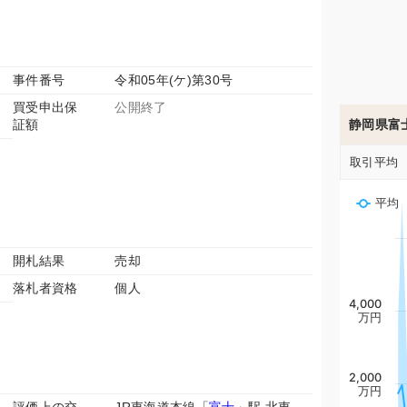
事件番号
令和05年(ケ)第30号
買受申出保
公開終了
証額
静岡県富
取引平均
平均
開札結果
売却
落札者資格
個人
4,000
万円
2,000
万円