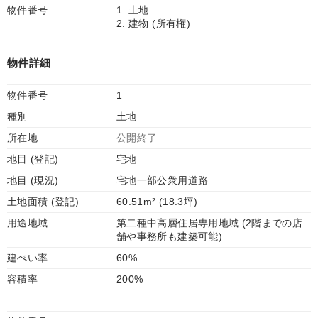
物件番号
1. 土地
2. 建物 (所有権)
物件詳細
物件番号
1
種別
土地
所在地
公開終了
地目 (登記)
宅地
地目 (現況)
宅地一部公衆用道路
土地面積 (登記)
60.51m² (18.3坪)
用途地域
第二種中高層住居専用地域 (2階までの店
舗や事務所も建築可能)
建ぺい率
60%
容積率
200%