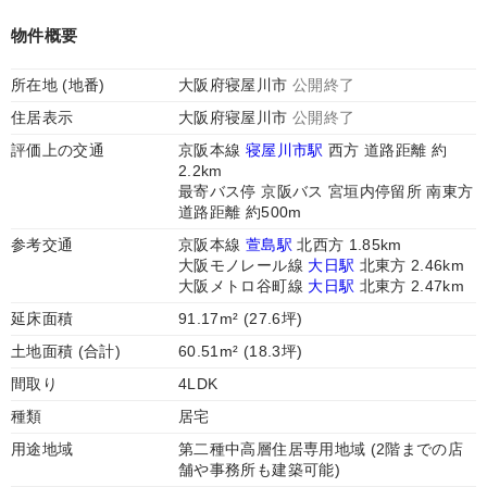
物件概要
所在地 (地番)
大阪府寝屋川市
公開終了
住居表示
大阪府寝屋川市
公開終了
評価上の交通
京阪本線
寝屋川市駅
西方 道路距離 約
2.2km
最寄バス停 京阪バス 宮垣内停留所 南東方
道路距離 約500m
参考交通
京阪本線
萱島駅
北西方 1.85km
大阪モノレール線
大日駅
北東方 2.46km
大阪メトロ谷町線
大日駅
北東方 2.47km
延床面積
91.17m² (27.6坪)
土地面積 (合計)
60.51m² (18.3坪)
間取り
4LDK
種類
居宅
用途地域
第二種中高層住居専用地域 (2階までの店
舗や事務所も建築可能)