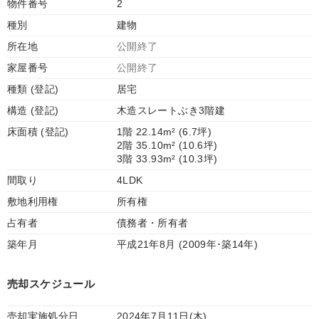
物件番号
2
種別
建物
所在地
公開終了
家屋番号
公開終了
種類 (登記)
居宅
構造 (登記)
木造スレートぶき3階建
床面積 (登記)
1階 22.14m² (6.7坪)
2階 35.10m² (10.6坪)
3階 33.93m² (10.3坪)
間取り
4LDK
敷地利用権
所有権
占有者
債務者・所有者
築年月
平成21年8月 (2009年･築14年)
売却スケジュール
売却実施処分日
2024年7月11日(木)