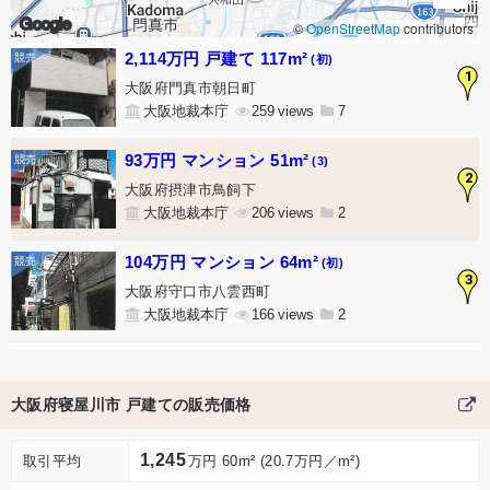
Google
©
OpenStreetMap
contributors
2,114万円 戸建て 117m²
(初)
1
大阪府門真市朝日町
大阪地裁本庁
259
7
93万円 マンション 51m²
(3)
2
大阪府摂津市鳥飼下
大阪地裁本庁
206
2
104万円 マンション 64m²
(初)
3
大阪府守口市八雲西町
大阪地裁本庁
166
2
大阪府寝屋川市 戸建ての販売価格
1,245
取引平均
万円 60m² (20.7万円／m²)