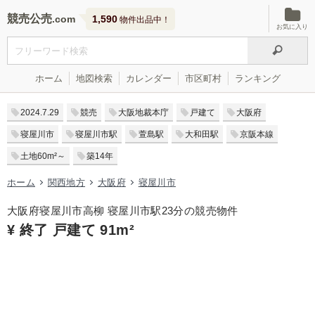
競売公売
1,590
物件出品中！
お気に入り
ホーム
地図検索
カレンダー
市区町村
ランキング
2024.7.29
競売
大阪地裁本庁
戸建て
大阪府
寝屋川市
寝屋川市駅
萱島駅
大和田駅
京阪本線
土地60m²～
築14年
ホーム
関西地方
大阪府
寝屋川市
大阪府寝屋川市高柳 寝屋川市駅23分の競売物件
¥ 終了 戸建て 91m²