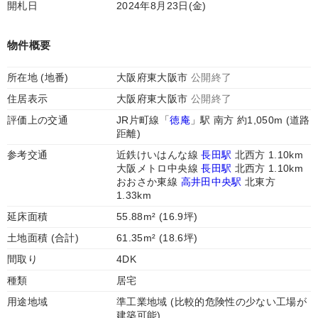
開札日
2024年8月23日(金)
物件概要
所在地 (地番)
大阪府東大阪市
公開終了
住居表示
大阪府東大阪市
公開終了
評価上の交通
JR片町線「
徳庵
」駅 南方 約1,050m (道路
距離)
参考交通
近鉄けいはんな線
長田駅
北西方 1.10km
大阪メトロ中央線
長田駅
北西方 1.10km
おおさか東線
高井田中央駅
北東方
1.33km
延床面積
55.88m² (16.9坪)
土地面積 (合計)
61.35m² (18.6坪)
間取り
4DK
種類
居宅
用途地域
準工業地域 (比較的危険性の少ない工場が
建築可能)