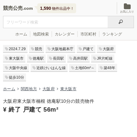
競売公売
1,590
物件出品中！
お気に入り
ホーム
地図検索
カレンダー
市区町村
ランキング
2024.7.29
競売
大阪地裁本庁
戸建て
大阪府
東大阪市
徳庵駅
長田駅
高井田駅
JR片町線
大阪中央線
近鉄けいはんな線
土地60m²～
築48年
徒歩10分
ホーム
関西地方
大阪府
東大阪市
大阪府東大阪市楠根 徳庵駅10分の競売物件
¥ 終了 戸建て 56m²