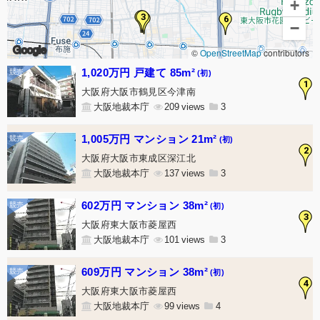
+
5
3
4
6
−
Google
©
OpenStreetMap
contributors
1,020万円 戸建て 85m²
(初)
1
大阪府大阪市鶴見区今津南
大阪地裁本庁
209
3
1,005万円 マンション 21m²
(初)
2
大阪府大阪市東成区深江北
大阪地裁本庁
137
3
602万円 マンション 38m²
(初)
3
大阪府東大阪市菱屋西
大阪地裁本庁
101
3
609万円 マンション 38m²
(初)
4
大阪府東大阪市菱屋西
大阪地裁本庁
99
4