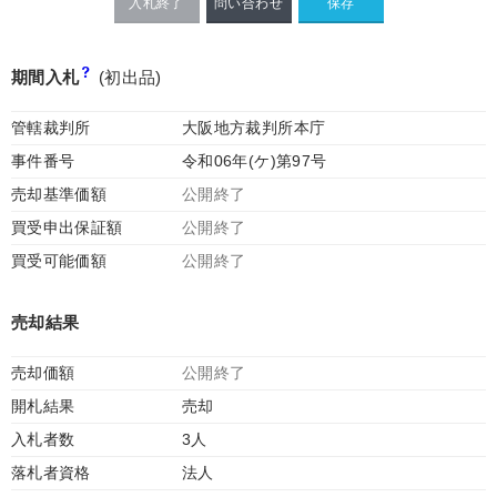
入札終了
問い合わせ
期間入札
(初出品)
管轄裁判所
大阪地方裁判所本庁
事件番号
令和06年(ケ)第97号
売却基準価額
公開終了
買受申出保証額
公開終了
買受可能価額
公開終了
売却結果
売却価額
公開終了
開札結果
売却
入札者数
3人
落札者資格
法人