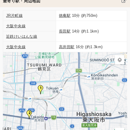
最寄り駅・周辺地図
JR片町線
徳庵駅
10分 (約750m)
大阪中央線
長田駅
14分 (約1.1km)
近鉄けいはんな線
大阪中央線
高井田駅
16分 (約1.3km)
1
2