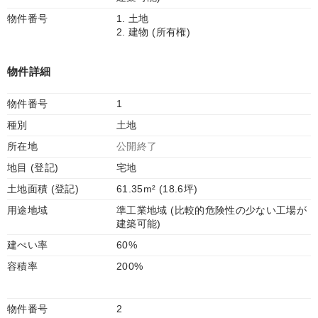
物件番号
1. 土地
2. 建物 (所有権)
物件詳細
物件番号
1
種別
土地
所在地
公開終了
地目 (登記)
宅地
土地面積 (登記)
61.35m² (18.6坪)
用途地域
準工業地域 (比較的危険性の少ない工場が
建築可能)
建ぺい率
60%
容積率
200%
物件番号
2