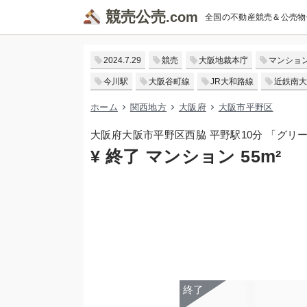
競売公売
全国の不動産競売＆公売物
2024.7.29
競売
大阪地裁本庁
マンショ
今川駅
大阪谷町線
JR大和路線
近鉄南大
ホーム
関西地方
大阪府
大阪市平野区
大阪府大阪市平野区西脇 平野駅10分 「グ
¥ 終了 マンション 55m²