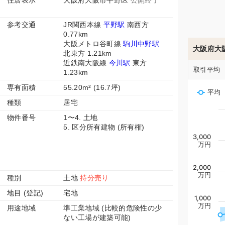
住居表示
大阪府大阪市平野区
公開終了
参考交通
JR関西本線
平野駅
南西方
0.77km
大阪メトロ谷町線
駒川中野駅
大阪府大
北東方 1.21km
近鉄南大阪線
今川駅
東方
取引平均
1.23km
専有面積
55.20m² (16.7坪)
平均
種類
居宅
物件番号
1〜4. 土地
5. 区分所有建物 (所有権)
3,000
万円
2,000
万円
種別
土地
持分売り
地目 (登記)
宅地
1,000
万円
用途地域
準工業地域 (比較的危険性の少
ない工場が建築可能)