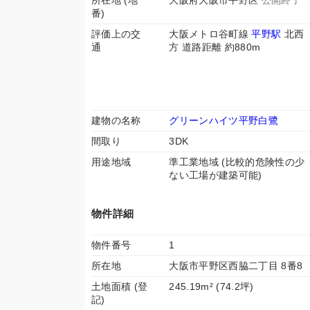
所在地 (地
大阪府大阪市平野区
公開終了
番)
評価上の交
大阪メトロ谷町線
平野駅
北西
通
方 道路距離 約880m
建物の名称
グリーンハイツ平野白鷺
間取り
3DK
用途地域
準工業地域 (比較的危険性の少
ない工場が建築可能)
物件詳細
物件番号
1
所在地
大阪市平野区西脇二丁目 8番8
土地面積 (登
245.19m² (74.2坪)
記)