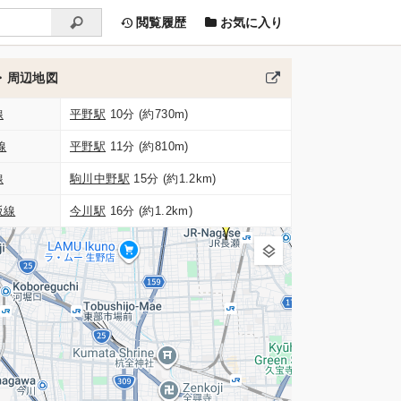
閲覧履歴
お気に入り
・周辺地図
線
平野駅
10分 (約730m)
線
平野駅
11分 (約810m)
線
駒川中野駅
15分 (約1.2km)
阪線
今川駅
16分 (約1.2km)
5