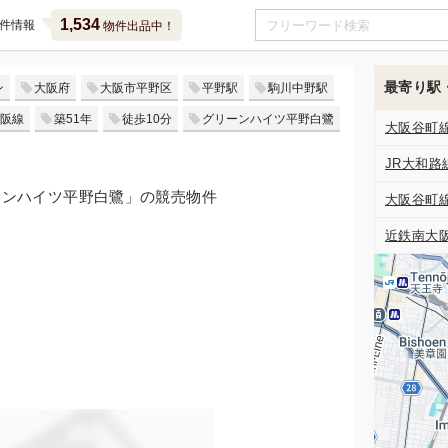
1,534
件情報
物件出品中！
最寄り駅
ン
大阪府
大阪市平野区
平野駅
駒川中野駅
阪線
築51年
徒歩10分
グリーンハイツ平野白鷺
大阪谷町
JR大和路
リーンハイツ平野白鷺」の競売物件
大阪谷町
近鉄南大