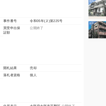
事件番号
令和05年(ヌ)第225号
買受申出保
公開終了
証額
開札結果
売却
落札者資格
個人