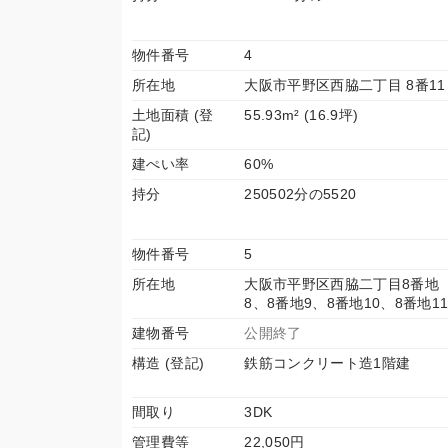
物件番号
4
所在地
大阪市平野区西脇二丁目 8番11
土地面積 (登
55.93m² (16.9坪)
記)
建ぺい率
60%
持分
250502分の5520
物件番号
5
所在地
大阪市平野区西脇二丁目8番地
8、8番地9、8番地10、8番地1
建物番号
公開終了
構造 (登記)
鉄筋コンクリート造1階建
間取り
3DK
管理費等
22,050円