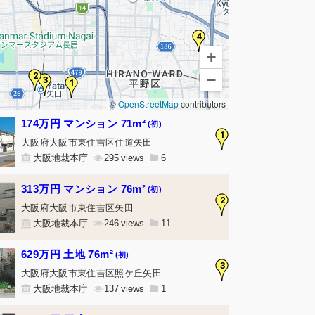
4
+
2
−
3
1
©
OpenStreetMap
contributors
174万円 マンション 71m²
(初)
1
大阪府大阪市東住吉区住道矢田
大阪地裁本庁
295
6
313万円 マンション 76m²
(初)
2
大阪府大阪市東住吉区矢田
大阪地裁本庁
246
11
629万円 土地 76m²
(初)
3
大阪府大阪市東住吉区照ケ丘矢田
大阪地裁本庁
137
1