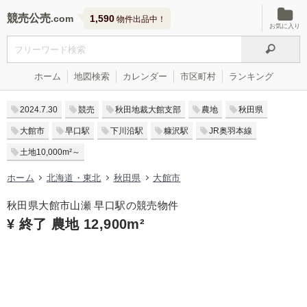
競売公売
1,590
物件出品中！
お気に入り
ホーム
地図検索
カレンダー
市区町村
ランキング
2024.7.30
競売
秋田地裁大館支部
農地
秋田県
大館市
早口駅
下川沿駅
糠沢駅
JR奥羽本線
土地10,000m²～
ホーム
北海道・東北
秋田県
大館市
秋田県大館市山瀬 早口駅の競売物件
¥ 終了 農地 12,900m²