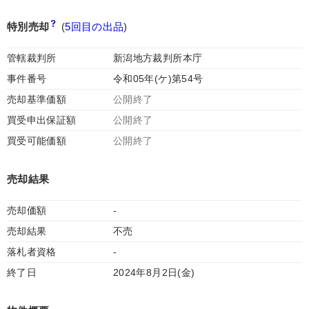
特別売却
(
5回目の出品
)
管轄裁判所
新潟地方裁判所本庁
事件番号
令和05年(ケ)第54号
売却基準価額
公開終了
買受申出保証額
公開終了
買受可能価額
公開終了
売却結果
売却価額
-
売却結果
不売
落札者資格
-
終了日
2024年8月2日(金)