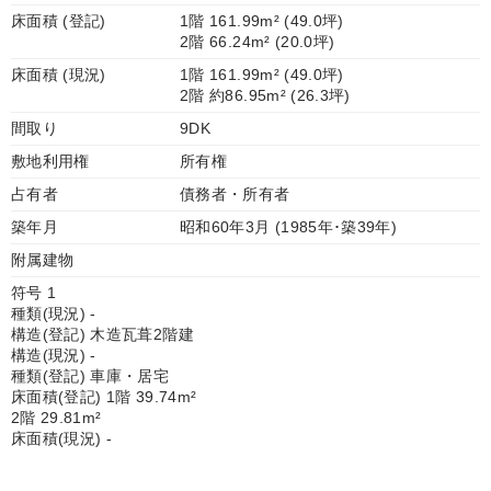
床面積 (登記)
1階 161.99m² (49.0坪)
2階 66.24m² (20.0坪)
床面積 (現況)
1階 161.99m² (49.0坪)
2階 約86.95m² (26.3坪)
間取り
9DK
敷地利用権
所有権
占有者
債務者・所有者
築年月
昭和60年3月 (1985年･築39年)
附属建物
符号 1
種類(現況) -
構造(登記) 木造瓦葺2階建
構造(現況) -
種類(登記) 車庫・居宅
床面積(登記) 1階 39.74m²
2階 29.81m²
床面積(現況) -