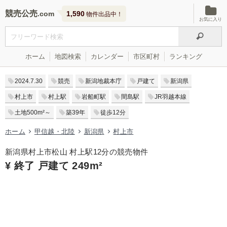
競売公売
1,590
物件出品中！
お気に入り
ホーム
地図検索
カレンダー
市区町村
ランキング
2024.7.30
競売
新潟地裁本庁
戸建て
新潟県
村上市
村上駅
岩船町駅
間島駅
JR羽越本線
土地500m²～
築39年
徒歩12分
ホーム
甲信越・北陸
新潟県
村上市
新潟県村上市松山 村上駅12分の競売物件
¥ 終了 戸建て 249m²