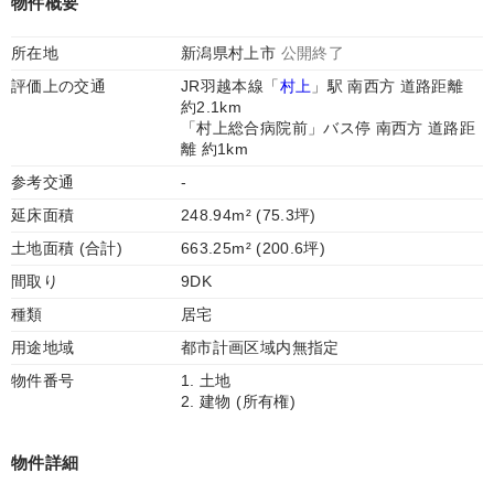
物件概要
所在地
新潟県村上市
公開終了
評価上の交通
JR羽越本線「
村上
」駅 南西方 道路距離
約2.1km
「村上総合病院前」バス停 南西方 道路距
離 約1km
参考交通
-
延床面積
248.94m² (75.3坪)
土地面積 (合計)
663.25m² (200.6坪)
間取り
9DK
種類
居宅
用途地域
都市計画区域内無指定
物件番号
1. 土地
2. 建物 (所有権)
物件詳細