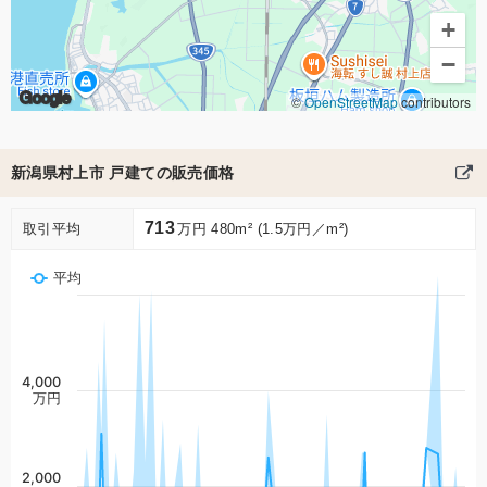
+
−
Google
©
OpenStreetMap
contributors
新潟県村上市 戸建ての販売価格
713
取引平均
万円 480m² (1.5万円／m²)
平均
4,000
万円
2,000