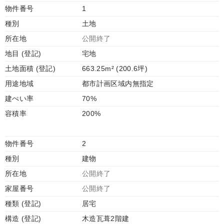
物件番号
1
種別
土地
所在地
公開終了
地目 (登記)
宅地
土地面積 (登記)
663.25m² (200.6坪)
用途地域
都市計画区域内無指定
建ぺい率
70%
容積率
200%
物件番号
2
種別
建物
所在地
公開終了
家屋番号
公開終了
種類 (登記)
居宅
構造 (登記)
木造瓦葺2階建