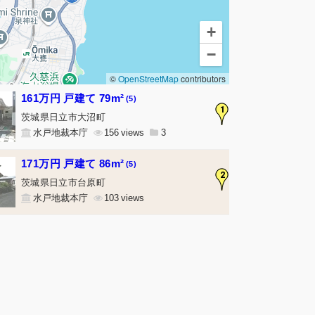
+
−
©
OpenStreetMap
contributors
161万円 戸建て 79m²
(5)
1
茨城県日立市大沼町
水戸地裁本庁
156
3
171万円 戸建て 86m²
(5)
2
茨城県日立市台原町
水戸地裁本庁
103