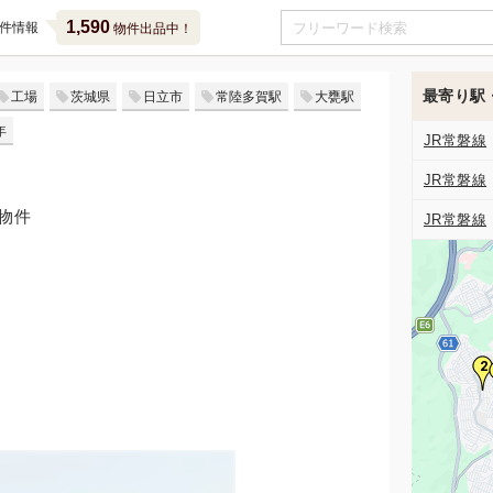
1,590
件情報
物件出品中！
最寄り駅
工場
茨城県
日立市
常陸多賀駅
大甕駅
年
JR常磐線
JR常磐線
物件
JR常磐線
2