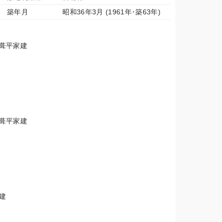
築年月
昭和36年3月 (1961年･築63年)
ト葺平家建
ト葺平家建
建