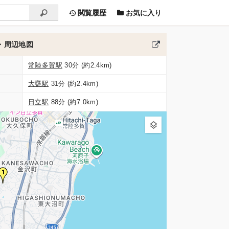
閲覧履歴
お気に入り
・周辺地図
常陸多賀駅
30分 (約2.4km)
大甕駅
31分 (約2.4km)
日立駅
88分 (約7.0km)
1