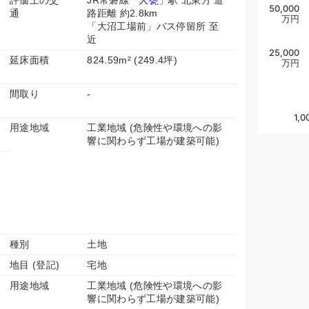
評価上の交
JR常磐線「
大甕
」駅 北東方 道
50,000
通
路距離 約2.8km
万円
「大沼工場前」バス停留所 至
近
25,000
延床面積
824.59m² (249.4坪)
万円
間取り
-
1,0
用途地域
工業地域 (危険性や環境への影
響に関わらず工場が建築可能)
種別
土地
地目 (登記)
宅地
用途地域
工業地域 (危険性や環境への影
響に関わらず工場が建築可能)