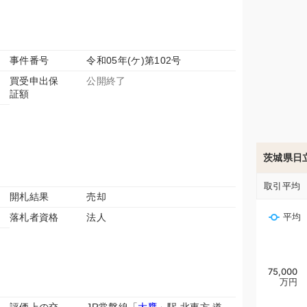
事件番号
令和05年(ケ)第102号
買受申出保
公開終了
証額
茨城県日
取引平均
開札結果
売却
落札者資格
法人
平均
75,000
万円