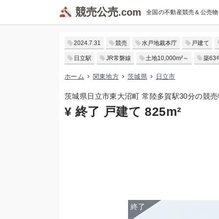
競売公売
全国の不動産競売＆公売物
2024.7.31
競売
水戸地裁本庁
戸建て
日立駅
JR常磐線
土地10,000m²～
築63
ホーム
関東地方
茨城県
日立市
茨城県日立市東大沼町 常陸多賀駅30分の競売
¥ 終了 戸建て 825m²