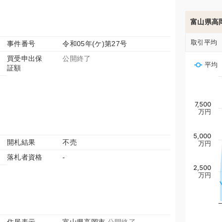
富山県高
取引平均
事件番号
令和05年(ケ)第27号
買受申出保
公開終了
平均
証額
7,500
万円
5,000
開札結果
不売
万円
落札者資格
-
2,500
万円