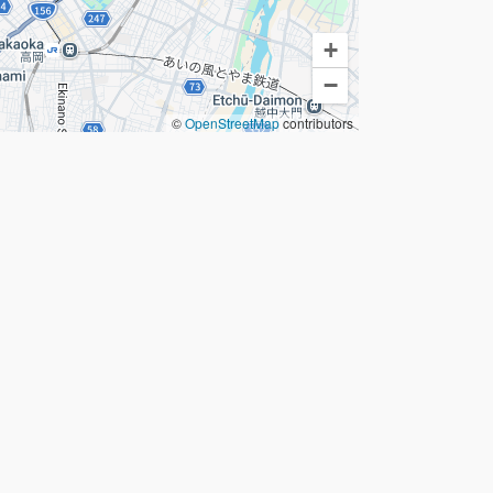
+
−
©
OpenStreetMap
contributors