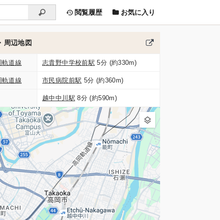
閲覧履歴
お気に入り
・周辺地図
岡軌道線
志貴野中学校前駅
5分 (約330m)
岡軌道線
市民病院前駅
5分 (約360m)
越中中川駅
8分 (約590m)