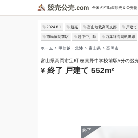
競売公売
全国の不動産競売＆公売物
2024.8.1
競売
富山地裁高岡支部
戸建て
市民病院前駅
越中中川駅
万葉線高岡軌道線
ホーム
甲信越・北陸
富山県
高岡市
富山県高岡市宝町 志貴野中学校前駅5分の競
¥ 終了 戸建て 552m²