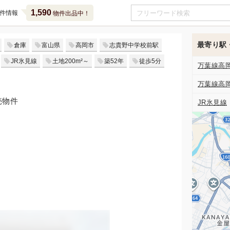
1,590
件情報
物件出品中！
最寄り駅
倉庫
富山県
高岡市
志貴野中学校前駅
JR氷見線
土地200m²～
築52年
徒歩5分
万葉線高
万葉線高
売物件
JR氷見線