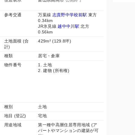
住居表示
富山県高岡市
公開終了
参考交通
万葉線
志貴野中学校前駅
東方
0.34km
JR氷見線
越中中川駅
北方
0.56km
土地面積 (合
429m² (129.8坪)
計)
種類
居宅・倉庫
物件番号
1. 土地
2. 建物 (所有権)
種別
土地
地目 (登記)
宅地
用途地域
第一種中高層住居専用地域 (ア
パートやマンションの建築が可