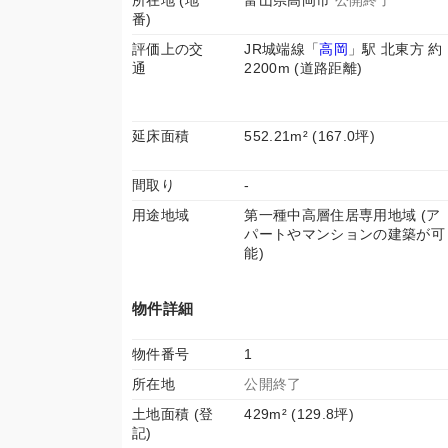
所在地 (地
富山県高岡市
公開終了
番)
評価上の交
JR城端線「
高岡
」駅 北東方 約
通
2200m (道路距離)
延床面積
552.21m² (167.0坪)
間取り
-
用途地域
第一種中高層住居専用地域 (ア
パートやマンションの建築が可
能)
物件詳細
物件番号
1
所在地
公開終了
土地面積 (登
429m² (129.8坪)
記)