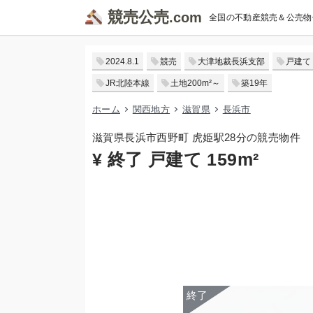
競売公売
全国の不動産競売＆公売物
2024.8.1
競売
大津地裁長浜支部
戸建て
JR北陸本線
土地200m²～
築19年
ホーム
関西地方
滋賀県
長浜市
滋賀県長浜市西野町 虎姫駅28分の競売物件
¥ 終了 戸建て 159m²