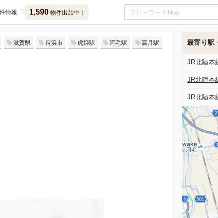
1,590
件情報
物件出品中！
最寄り駅
滋賀県
長浜市
虎姫駅
河毛駅
高月駅
JR北陸本
JR北陸本
JR北陸本