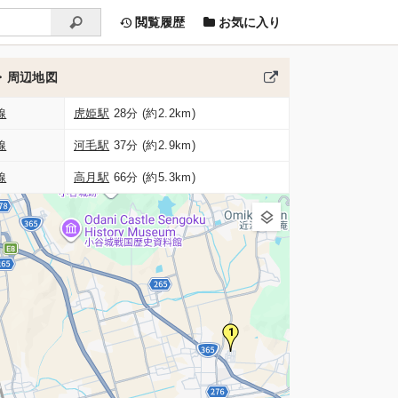
閲覧履歴
お気に入り
・周辺地図
線
虎姫駅
28分 (約2.2km)
線
河毛駅
37分 (約2.9km)
線
高月駅
66分 (約5.3km)
1