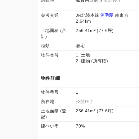
所在地
滋賀県長浜市
公開終了
参考交通
JR北陸本線
河毛駅
南東方
2.64km
土地面積 (合
256.41m² (77.6坪)
計)
種類
居宅
物件番号
1. 土地
2. 建物 (所有権)
物件詳細
物件番号
1
所在地
公開終了
土地面積 (登
256.41m² (77.6坪)
記)
建ぺい率
70%