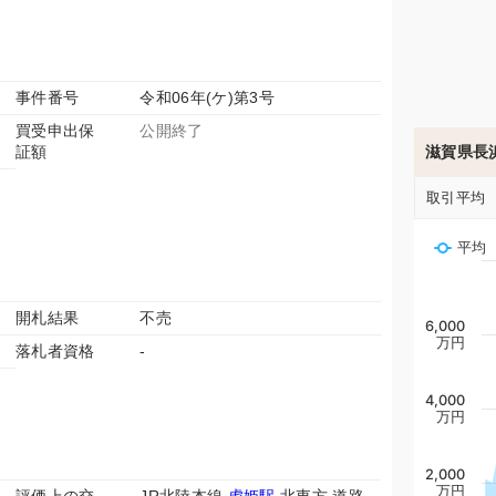
事件番号
令和06年(ケ)第3号
買受申出保
公開終了
証額
滋賀県長
取引平均
平均
開札結果
不売
6,000
万円
落札者資格
-
4,000
万円
2,000
万円