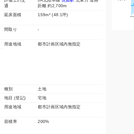
評価上の交
JR北陸本線
虎姫駅
北東方 道路
通
距離 約2,700m
延床面積
159m² (48.1坪)
間取り
-
用途地域
都市計画区域内無指定
種別
土地
地目 (登記)
宅地
用途地域
都市計画区域内無指定
容積率
200%