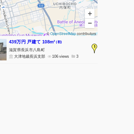
+
−
©
OpenStreetMap
contributors
439万円 戸建て 108m²
(初)
1
滋賀県長浜市八島町
大津地裁長浜支部
106
3