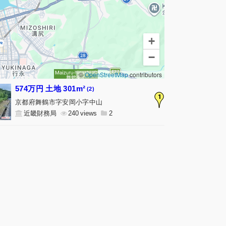
+
−
©
OpenStreetMap
contributors
574万円 土地 301m²
(2)
1
京都府舞鶴市字安岡小字中山
近畿財務局
240
2