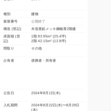
種別
建物
家屋番号
公開終了
構造 (登記)
木造亜鉛メッキ鋼板葺2階建
床面積 (登
1階 83.95m² (25.4坪)
記)
2階 42.15m² (12.8坪)
間取り
その他
占有者
債務者・所有者
公告日
2024年8月1日(木)
入札期間
2024年8月22日(木)〜8月29日
(木)