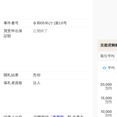
事件番号
令和05年(ケ)第10号
買受申出保
公開終了
証額
京都府舞
取引平均
平均
開札結果
売却
落札者資格
法人
20,000
万円
15,000
万円
10,000
万円