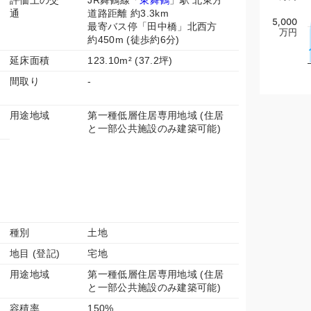
評価上の交
JR舞鶴線「
東舞鶴
」駅 北東方
通
道路距離 約3.3km
5,000
最寄バス停「田中橋」北西方
万円
約450m (徒歩約6分)
延床面積
123.10m² (37.2坪)
間取り
-
用途地域
第一種低層住居専用地域 (住居
と一部公共施設のみ建築可能)
種別
土地
地目 (登記)
宅地
用途地域
第一種低層住居専用地域 (住居
と一部公共施設のみ建築可能)
容積率
150%