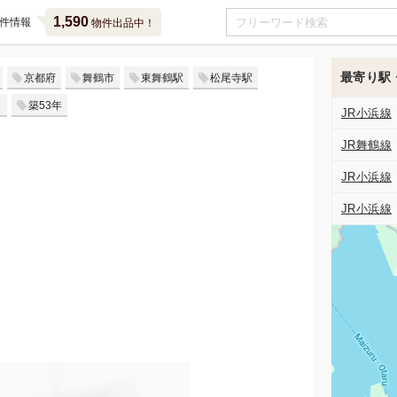
1,590
件情報
物件出品中！
最寄り駅
京都府
舞鶴市
東舞鶴駅
松尾寺駅
～
築53年
JR小浜線
JR舞鶴線
JR小浜線
JR小浜線