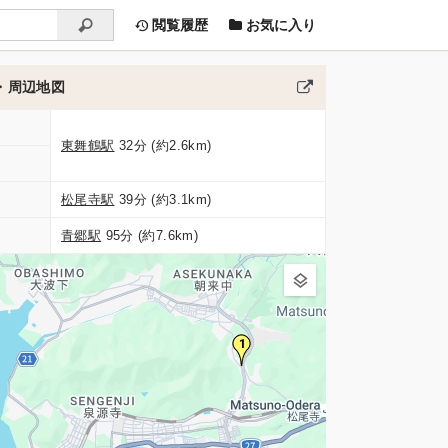
閲覧履歴
お気に入り
・周辺地図
東舞鶴駅
32分 (約2.6km)
松尾寺駅
39分 (約3.1km)
青郷駅
95分 (約7.6km)
1