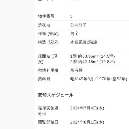
物件番号
5
所在地
公開終了
種類 (登記)
居宅
構造 (現況)
木造瓦葺2階建
床面積 (現
1階 約80.95m² (24.5坪)
況)
2階 約42.15m² (12.8坪)
敷地利用権
所有権
築年月
昭和45年9月 (1970年･築53年)
売却スケジュール
売却実施処
2024年7月4日(木)
分日
閲覧開始日
2024年8月1日(木)