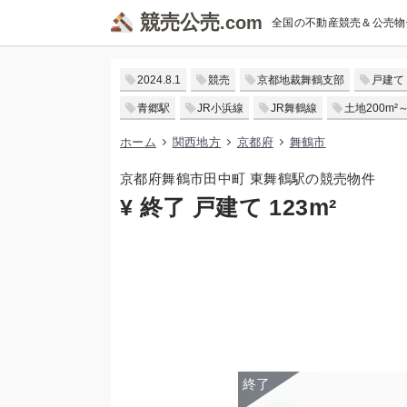
競売公売
全国の不動産競売＆公売物
2024.8.1
競売
京都地裁舞鶴支部
戸建て
青郷駅
JR小浜線
JR舞鶴線
土地200m²
ホーム
関西地方
京都府
舞鶴市
京都府舞鶴市田中町 東舞鶴駅の競売物件
¥ 終了 戸建て 123m²