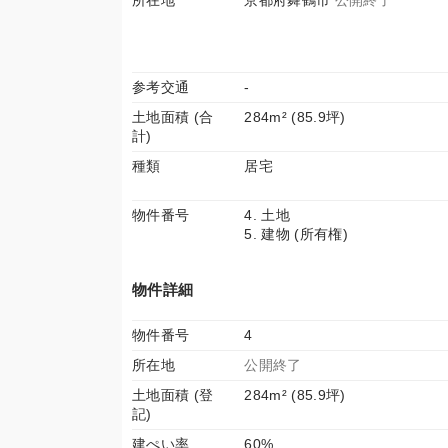
所在地
京都府舞鶴市
公開終了
参考交通
-
土地面積 (合
284m² (85.9坪)
計)
種類
居宅
物件番号
4. 土地
5. 建物 (所有権)
物件詳細
物件番号
4
所在地
公開終了
土地面積 (登
284m² (85.9坪)
記)
建ぺい率
60%