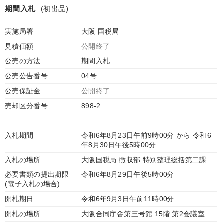
期間入札
(初出品)
実施局署
大阪 国税局
見積価額
公開終了
公売の方法
期間入札
公売公告番号
04号
公売保証金
公開終了
売却区分番号
898-2
入札期間
令和6年8月23日午前9時00分 から 令和6
年8月30日午後5時00分
入札の場所
大阪国税局 徴収部 特別整理総括第二課
必要書類の提出期限
令和6年8月29日午後5時00分
(電子入札の場合)
開札期日
令和6年9月3日午前11時00分
開札の場所
大阪合同庁舎第三号館 15階 第2会議室