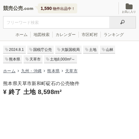
競売公売
1,590
物件出品中！
お気に入り
ホーム
地図検索
カレンダー
市区町村
ランキング
2024.8.1
国税庁公売
大阪国税局
土地
山林
熊本県
天草市
土地8,000m²～
ホーム
九州・沖縄
熊本県
天草市
熊本県天草市新和町碇石の公売物件
¥ 終了 土地 8,598m²