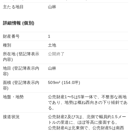
主たる地目
山林
詳細情報 (個別)
財産番号
1
種別
土地
所在地 (登記簿表示
公開終了
内容)
地目 (登記簿表示内
山林
容)
面積 (登記簿表示内
509m² (154.0坪)
容)
地盤・地勢
公売財産1〜5は5筆一体で、不整形な画地
であり、地勢は概ね西向きの下り傾斜であ
る。
接道状況
公売財産2及び3は、北側で幅員約1.5メー
トルの里道に、ほぼ等高に接面する。
公売財産4は北東側で、公売財産5は南西