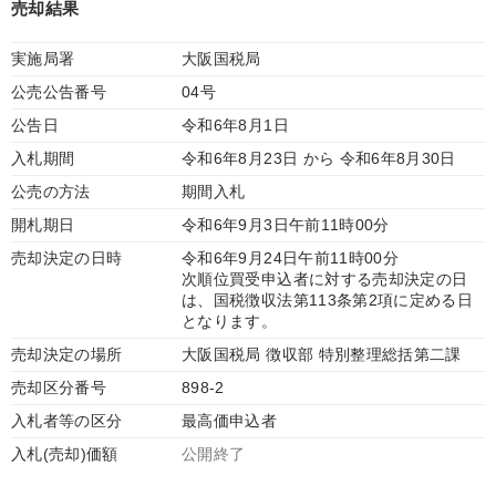
売却結果
実施局署
大阪国税局
公売公告番号
04号
公告日
令和6年8月1日
入札期間
令和6年8月23日 から 令和6年8月30日
公売の方法
期間入札
開札期日
令和6年9月3日午前11時00分
売却決定の日時
令和6年9月24日午前11時00分
次順位買受申込者に対する売却決定の日
は、国税徴収法第113条第2項に定める日
となります。
売却決定の場所
大阪国税局 徴収部 特別整理総括第二課
売却区分番号
898-2
入札者等の区分
最高価申込者
入札(売却)価額
公開終了