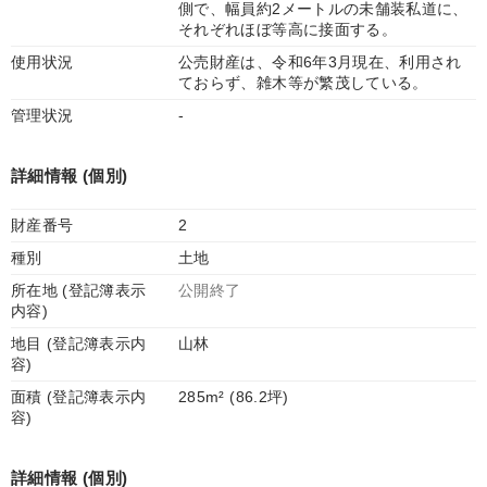
側で、幅員約2メートルの未舗装私道に、
それぞれほぼ等高に接面する。
使用状況
公売財産は、令和6年3月現在、利用され
ておらず、雑木等が繁茂している。
管理状況
-
詳細情報 (個別)
財産番号
2
種別
土地
所在地 (登記簿表示
公開終了
内容)
地目 (登記簿表示内
山林
容)
面積 (登記簿表示内
285m² (86.2坪)
容)
詳細情報 (個別)