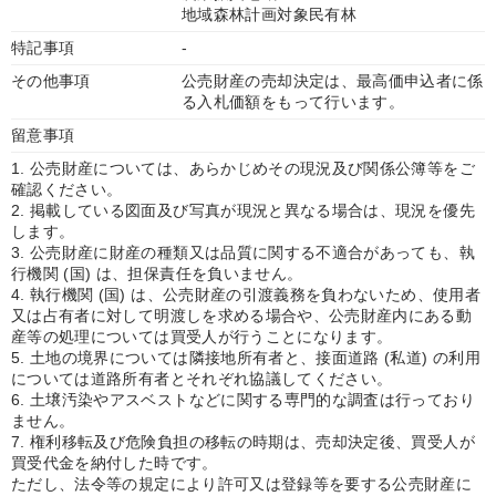
地域森林計画対象民有林
特記事項
-
その他事項
公売財産の売却決定は、最高価申込者に係
る入札価額をもって行います。
留意事項
1. 公売財産については、あらかじめその現況及び関係公簿等をご
確認ください。
2. 掲載している図面及び写真が現況と異なる場合は、現況を優先
します。
3. 公売財産に財産の種類又は品質に関する不適合があっても、執
行機関 (国) は、担保責任を負いません。
4. 執行機関 (国) は、公売財産の引渡義務を負わないため、使用者
又は占有者に対して明渡しを求める場合や、公売財産内にある動
産等の処理については買受人が行うことになります。
5. 土地の境界については隣接地所有者と、接面道路 (私道) の利用
については道路所有者とそれぞれ協議してください。
6. 土壌汚染やアスベストなどに関する専門的な調査は行っており
ません。
7. 権利移転及び危険負担の移転の時期は、売却決定後、買受人が
買受代金を納付した時です。
ただし、法令等の規定により許可又は登録等を要する公売財産に