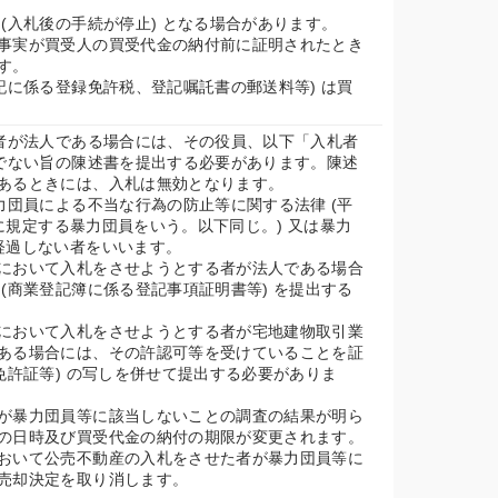
(入札後の手続が停止) となる場合があります。
事実が買受人の買受代金の納付前に証明されたとき
す。
記に係る登録免許税、登記嘱託書の郵送料等) は買
の者が法人である場合には、その役員、以下「入札者
等でない旨の陳述書を提出する必要があります。陳述
あるときには、入札は無効となります。
力団員による不当な行為の防止等に関する法律 (平
号に規定する暴力団員をいう。以下同じ。) 又は暴力
経過しない者をいいます。
において入札をさせようとする者が法人である場合
(商業登記簿に係る登記事項証明書等) を提出する
において入札をさせようとする者が宅地建物取引業
ある場合には、その許認可等を受けていることを証
免許証等) の写しを併せて提出する必要がありま
が暴力団員等に該当しないことの調査の結果が明ら
の日時及び買受代金の納付の期限が変更されます。
おいて公売不動産の入札をさせた者が暴力団員等に
売却決定を取り消します。