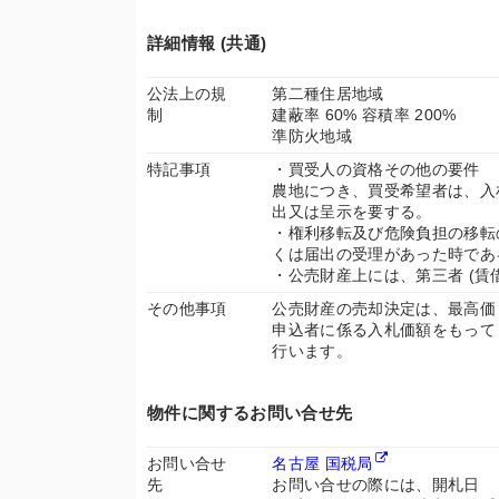
詳細情報 (共通)
公法上の規
第二種住居地域
制
建蔽率 60% 容積率 200%
準防火地域
特記事項
・買受人の資格その他の要件
農地につき、買受希望者は、入
出又は呈示を要する。
・権利移転及び危険負担の移転
くは届出の受理があった時であ
・公売財産上には、第三者 (賃
その他事項
公売財産の売却決定は、最高価
申込者に係る入札価額をもって
行います。
物件に関するお問い合せ先
お問い合せ
名古屋 国税局
先
お問い合せの際には、開札日