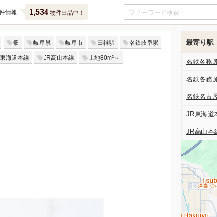
1,534
件情報
物件出品中！
最寄り駅
畑
岐阜県
岐阜市
田神駅
名鉄岐阜駅
R東海道本線
JR高山本線
土地80m²～
名鉄各務
名鉄各務
名鉄名古
JR東海道
JR高山本