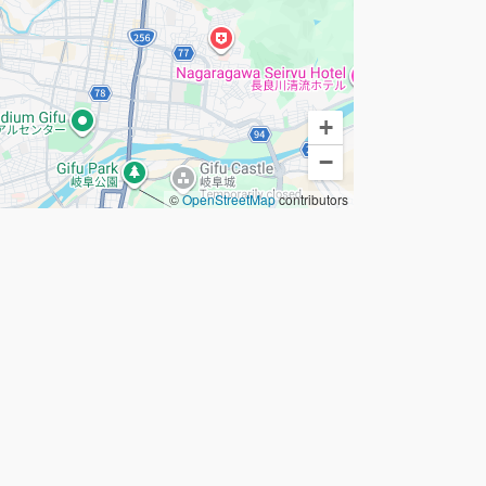
+
−
©
OpenStreetMap
contributors