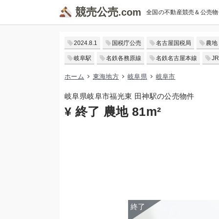
競売公売
全国の不動産競売＆公売物
2024.8.1
国税庁公売
名古屋国税局
農地
岐阜駅
名鉄各務原線
名鉄名古屋本線
J
ホーム
東海地方
岐阜県
岐阜市
岐阜県岐阜市福光東 田神駅の公売物件
¥ 終了 農地 81m²