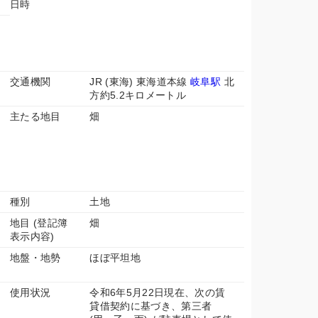
日時
交通機関
JR (東海) 東海道本線
岐阜駅
北
方約5.2キロメートル
主たる地目
畑
種別
土地
地目 (登記簿
畑
表示内容)
地盤・地勢
ほぼ平坦地
使用状況
令和6年5月22日現在、次の賃
貸借契約に基づき、第三者