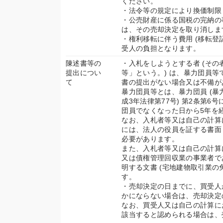
ください。
・法令等の規定により換価制限 
・公売財産に係る国税の完納の
は、その売却決定を取り消しま
・権利移転に伴う費用 (移転登
受人の負担となります。
陳述書等の
・入札をしようとする者 (そ
提出につい
等」という。) は、暴力団員
て
書の提出がない場合又は不備が
暴力団員等とは、暴力団員 (暴
成3年法律第77号) 第2条第6
団員でなくなった日から5年を
なお、入札者等又は自己の計算
には、法人の役員を証する書面 
必要があります。
また、入札者等又は自己の計算
又は債権管理回収業の事業者で
明する文書 (宅地建物取引業の
す。
・売却決定の日までに、買受人
かにならない場合は、売却決定
なお、買受人又は自己の計算に
該当すると認められる場合は、