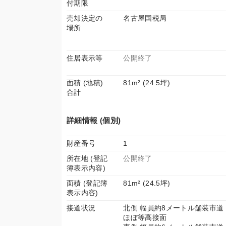
付期限
売却決定の
名古屋国税局
場所
住居表示等
公開終了
面積 (地積)
81m² (24.5坪)
合計
詳細情報 (個別)
財産番号
1
所在地 (登記
公開終了
簿表示内容)
面積 (登記簿
81m² (24.5坪)
表示内容)
接道状況
北側 幅員約8メートル舗装市道
ほぼ等高接面