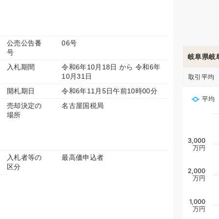
公売公告番
06号
号
岐阜県岐
入札期間
令和6年10月18日 から 令和6年
10月31日
取引平均
開札期日
令和6年11月5日午前10時00分
平均
分
売却決定の
名古屋国税局
場所
3,000
万円
入札者等の
最高価申込者
区分
2,000
万円
1,000
万円