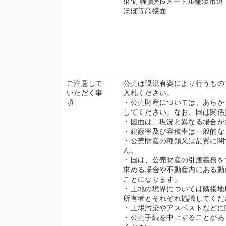
東側 幅員約6メートル舗装市道
ほぼ等高接面
ご注意して
公売は現況有姿により行うもの
いただく事
入札ください。
項
・公売財産については、あらかじ
してください。なお、国は関係
・図面は、現況と異なる場合が
・建蔽率及び容積率は一般的な
・公売財産の種類又は品質に関
ん。
・国は、公売財産の引渡義務を
求める場合や不動産内にある動
ことになります。
・土地の境界については隣接地所
所有者とそれぞれ協議してくだ
・土壌汚染やアスベストなどに
・公売手続を中止することがあ