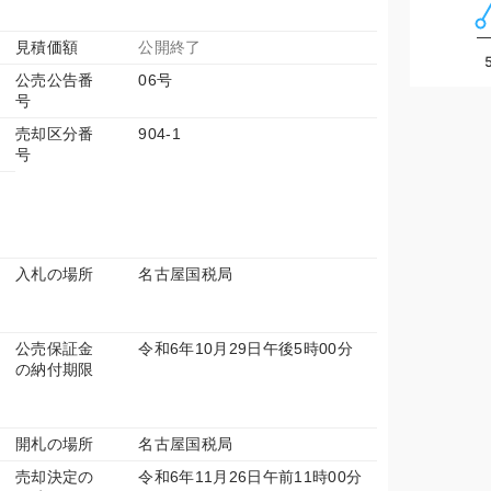
見積価額
公開終了
公売公告番
06号
号
売却区分番
904-1
号
入札の場所
名古屋国税局
公売保証金
令和6年10月29日午後5時00分
の納付期限
開札の場所
名古屋国税局
売却決定の
令和6年11月26日午前11時00分