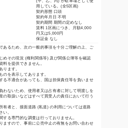
(甲、乙、丙) が駐車場として使
用している。(全5区画)
契約形態 口頭
契約年月日 不明
契約期間 期間の定めなし
賃料 1区画につき、月額4,000
円又は5,000円
保証金 なし
であるため、次の一般的事項を十分ご理解の上、ご
めその現況 (権利関係等) 及び関係公簿等を確認
資料を提供できません。
あります。
ものを表示してあります。
する不適合があっても、国は担保責任等を負いませ
負わないため、使用者又は占有者に対して明渡しを
産の取扱いなどはすべて買受人の責任において行う
有者と、接面道路 (私道) の利用については道路
さい。
関する専門的な調査は行っておりません。
りますので、事前に公売中止の有無をお問い合わせ