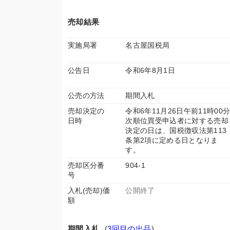
売却結果
実施局署
名古屋国税局
公告日
令和6年8月1日
公売の方法
期間入札
売却決定の
令和6年11月26日午前11時00
日時
次順位買受申込者に対する売却
決定の日は、国税徴収法第113
条第2項に定める日となりま
す。
売却区分番
904-1
号
入札(売却)価
公開終了
額
期間入札
(
3回目の出品
)