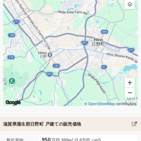
+
−
Google
©
OpenStreetMap
contributors
滋賀県蒲生郡日野町 戸建ての販売価格
950
取引平均
万円 360m² (2.6万円／m²)