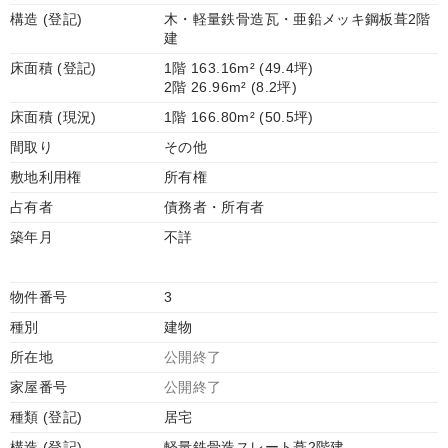
構造 (登記)
木・軽量鉄骨造瓦・亜鉛メッキ鋼板葺2階
建
床面積 (登記)
1階 163.16m² (49.4坪)
2階 26.96m² (8.2坪)
床面積 (現況)
1階 166.80m² (50.5坪)
間取り
その他
敷地利用権
所有権
占有者
債務者・所有者
築年月
不詳
物件番号
3
種別
建物
所在地
公開終了
家屋番号
公開終了
種類 (登記)
居宅
構造 (登記)
軽量鉄骨造スレート葺2階建