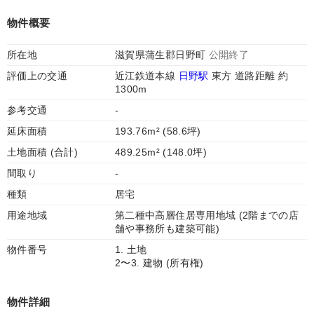
物件概要
所在地
滋賀県蒲生郡日野町
公開終了
評価上の交通
近江鉄道本線
日野駅
東方 道路距離 約
1300m
参考交通
-
延床面積
193.76m² (58.6坪)
土地面積 (合計)
489.25m² (148.0坪)
間取り
-
種類
居宅
用途地域
第二種中高層住居専用地域 (2階までの店
舗や事務所も建築可能)
物件番号
1. 土地
2〜3. 建物 (所有権)
物件詳細