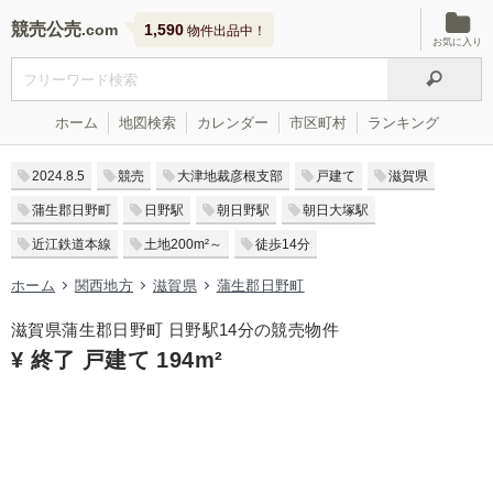
競売公売
1,590
物件出品中！
お気に入り
ホーム
地図検索
カレンダー
市区町村
ランキング
2024.8.5
競売
大津地裁彦根支部
戸建て
滋賀県
蒲生郡日野町
日野駅
朝日野駅
朝日大塚駅
近江鉄道本線
土地200m²～
徒歩14分
ホーム
関西地方
滋賀県
蒲生郡日野町
滋賀県蒲生郡日野町 日野駅14分の競売物件
¥ 終了 戸建て 194m²