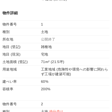
物件詳細
物件番号
1
種別
土地
所在地
公開終了
地目 (登記)
雑種地
地目 (現況)
宅地
土地面積 (登記)
71m² (21.5坪)
用途地域
工業地域 (危険性や環境への影響に関わら
ず工場が建築可能)
建ぺい率
60%
容積率
200%
物件番号
2
種別
土地
持分売り