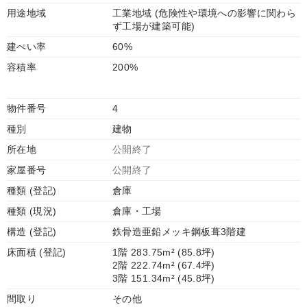
用途地域
工業地域 (危険性や環境への影響に関わら
ず工場が建築可能)
建ぺい率
60%
容積率
200%
物件番号
4
種別
建物
所在地
公開終了
家屋番号
公開終了
種類 (登記)
倉庫
種類 (現況)
倉庫・工場
構造 (登記)
鉄骨造亜鉛メッキ鋼板葺3階建
床面積 (登記)
1階 283.75m² (85.8坪)
2階 222.74m² (67.4坪)
3階 151.34m² (45.8坪)
間取り
その他