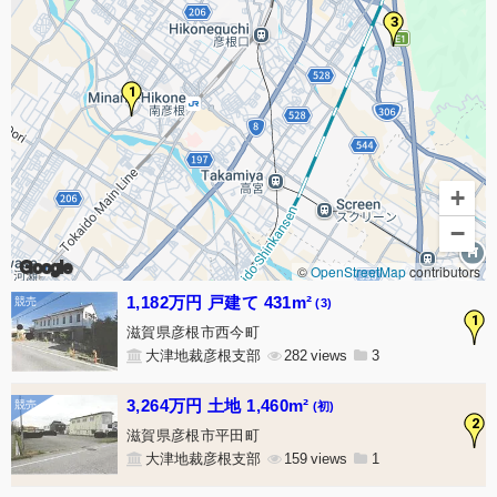
3
1
+
−
Google
©
OpenStreetMap
contributors
1,182万円 戸建て 431m²
(3)
1
滋賀県彦根市西今町
大津地裁彦根支部
282
3
3,264万円 土地 1,460m²
(初)
2
滋賀県彦根市平田町
大津地裁彦根支部
159
1