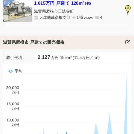
1,015万円 戸建て 120m²
(初)
3
滋賀県彦根市正法寺町
大津地裁彦根支部
146
4
滋賀県彦根市 戸建ての販売価格
2,127
取引平均
万円 185m² (11.5万円／m²)
平均
20,000
万円
15,000
万円
10,000
万円