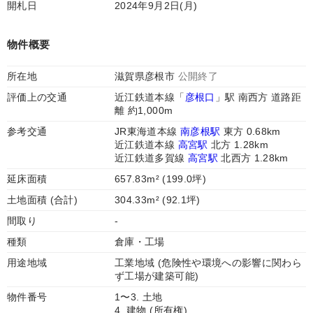
開札日
2024年9月2日(月)
物件概要
所在地
滋賀県彦根市
公開終了
評価上の交通
近江鉄道本線「
彦根口
」駅 南西方 道路距
離 約1,000m
参考交通
JR東海道本線
南彦根駅
東方 0.68km
近江鉄道本線
高宮駅
北方 1.28km
近江鉄道多賀線
高宮駅
北西方 1.28km
延床面積
657.83m² (199.0坪)
土地面積 (合計)
304.33m² (92.1坪)
間取り
-
種類
倉庫・工場
用途地域
工業地域 (危険性や環境への影響に関わら
ず工場が建築可能)
物件番号
1〜3. 土地
4. 建物 (所有権)