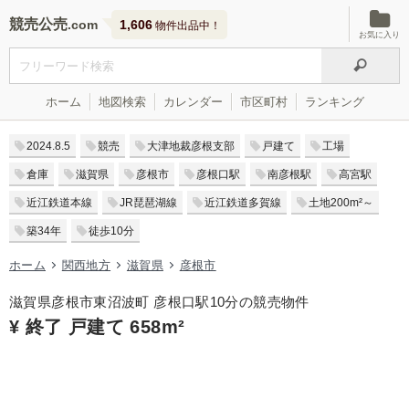
競売公売
1,606
物件出品中！
お気に入り
ホーム
地図検索
カレンダー
市区町村
ランキング
2024.8.5
競売
大津地裁彦根支部
戸建て
工場
倉庫
滋賀県
彦根市
彦根口駅
南彦根駅
高宮駅
近江鉄道本線
JR琵琶湖線
近江鉄道多賀線
土地200m²～
築34年
徒歩10分
ホーム
関西地方
滋賀県
彦根市
滋賀県彦根市東沼波町 彦根口駅10分の競売物件
¥ 終了 戸建て 658m²