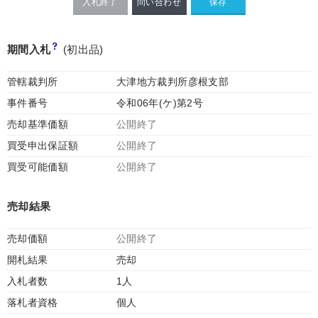
入札終了
問い合わせ
期間入札
(初出品)
管轄裁判所
大津地方裁判所彦根支部
事件番号
令和06年(ケ)第2号
売却基準価額
公開終了
買受申出保証額
公開終了
買受可能価額
公開終了
売却結果
売却価額
公開終了
開札結果
売却
入札者数
1人
落札者資格
個人