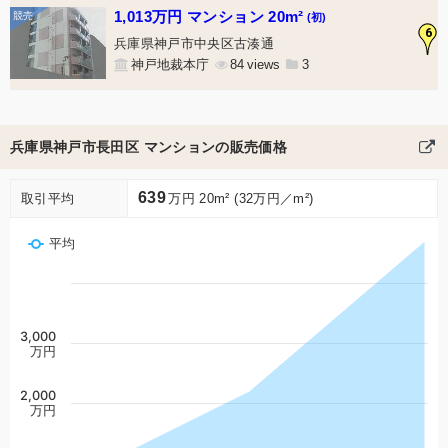
1,013万円 マンション 20m²
(初)
6
兵庫県神戸市中央区古湊通
神戸地裁本庁
84
3
兵庫県神戸市長田区 マンションの販売価格
639
取引平均
万円 20m² (32万円／m²)
平均
3,000
万円
2,000
万円