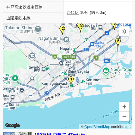
神戸高速鉄道東西線
西代駅
10分 (約760m)
山陽電鉄本線
4
6
3
2
5
1
+
−
Google
©
OpenStreetMap
contributors
100万円 戸建て 47m²
(初)