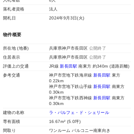
入札者数
8人
落札者資格
法人
開札日
2024年9月3日(火)
物件概要
所在地 (地番)
兵庫県神戸市長田区
公開終了
住居表示
兵庫県神戸市長田区
公開終了
評価上の交通
JR線
新長田駅
南東方 約340m (道路距離)
参考交通
神戸市営地下鉄海岸線
新長田駅
東方
0.22km
神戸市営地下鉄山手線
新長田駅
南東方
0.30km
神戸市営地下鉄西神線
新長田駅
南東方
0.30km
建物の名称
ラ・パルフェ・ド・シェリール
専有面積
16.67m² (5.0坪)
間取り
ワンルーム バルコニー南東向き