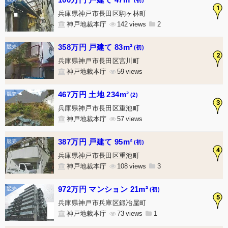
1
兵庫県神戸市長田区駒ヶ林町
神戸地裁本庁
142
2
358万円 戸建て 83m²
(初)
2
兵庫県神戸市長田区宮川町
神戸地裁本庁
59
467万円 土地 234m²
(2)
3
兵庫県神戸市長田区重池町
神戸地裁本庁
57
387万円 戸建て 95m²
(初)
4
兵庫県神戸市長田区重池町
神戸地裁本庁
108
3
972万円 マンション 21m²
(初)
5
兵庫県神戸市兵庫区鍛冶屋町
神戸地裁本庁
73
1