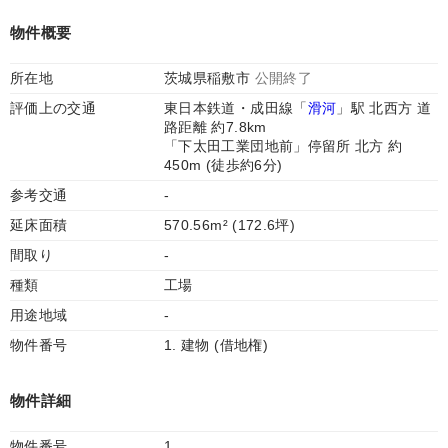
物件概要
所在地
茨城県稲敷市
公開終了
評価上の交通
東日本鉄道・成田線「
滑河
」駅 北西方 道
路距離 約7.8km
「下太田工業団地前」停留所 北方 約
450m (徒歩約6分)
参考交通
-
延床面積
570.56m² (172.6坪)
間取り
-
種類
工場
用途地域
-
物件番号
1. 建物 (借地権)
物件詳細
物件番号
1