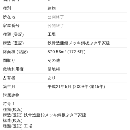
種別
建物
所在地
公開終了
家屋番号
公開終了
種類 (登記)
工場
構造 (登記)
鉄骨造亜鉛メッキ鋼板ぶき平家建
床面積 (登記)
570.56m² (172.6坪)
間取り
その他
敷地利用権
借地権
占有者
あり
築年月
平成21年5月 (2009年･築15年)
附属建物
符号 1
種類(現況) -
構造(登記) 鉄骨造亜鉛メッキ鋼板ぶき平家建
構造(現況) -
種類(登記) 工場