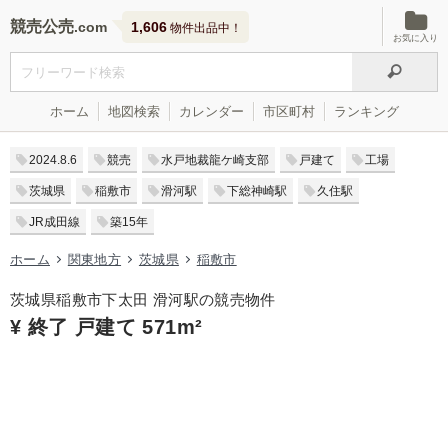
競売公売
1,606
物件出品中！
お気に入り
ホーム
地図検索
カレンダー
市区町村
ランキング
2024.8.6
競売
水戸地裁龍ケ崎支部
戸建て
工場
茨城県
稲敷市
滑河駅
下総神崎駅
久住駅
JR成田線
築15年
ホーム
関東地方
茨城県
稲敷市
茨城県稲敷市下太田 滑河駅の競売物件
¥ 終了 戸建て 571m²