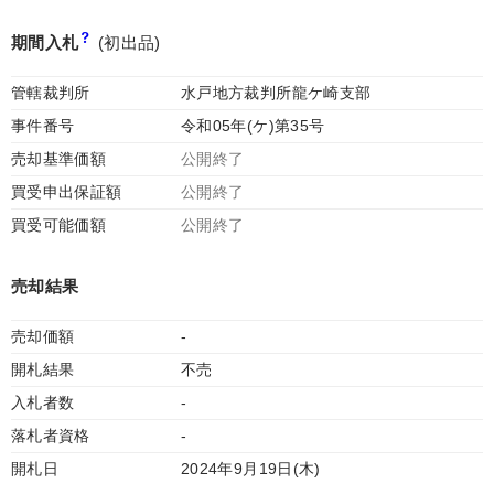
期間入札
(初出品)
管轄裁判所
水戸地方裁判所龍ケ崎支部
事件番号
令和05年(ケ)第35号
売却基準価額
公開終了
買受申出保証額
公開終了
買受可能価額
公開終了
売却結果
売却価額
-
開札結果
不売
入札者数
-
落札者資格
-
開札日
2024年9月19日(木)