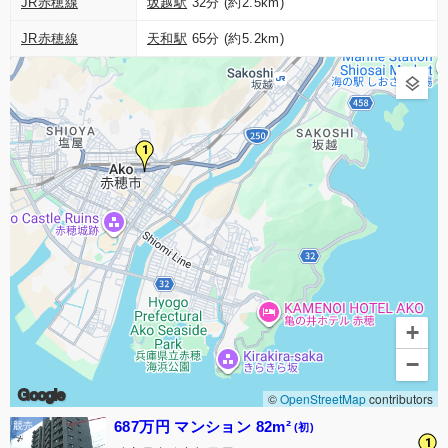
JR赤穂線
坂越駅
32分 (約2.5km)
JR赤穂線
天和駅
65分 (約5.2km)
1
+
−
Google
©
OpenStreetMap
contributors
687万円 マンション 82m²
(初)
1