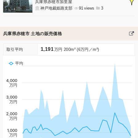
兵庫県赤穂市加里屋
神戸地裁姫路支部
91
3
兵庫県赤穂市 土地の販売価格
1,191
取引平均
万円 200m² (6万円／m²)
平均
4,000
万円
3,000
万円
2,000
万円
1,000
万円