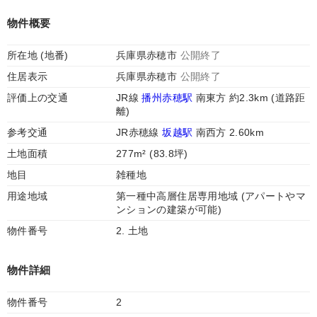
物件概要
所在地 (地番)
兵庫県赤穂市
公開終了
住居表示
兵庫県赤穂市
公開終了
評価上の交通
JR線
播州赤穂駅
南東方 約2.3km (道路距
離)
参考交通
JR赤穂線
坂越駅
南西方 2.60km
土地面積
277m² (83.8坪)
地目
雑種地
用途地域
第一種中高層住居専用地域 (アパートやマ
ンションの建築が可能)
物件番号
2. 土地
物件詳細
物件番号
2