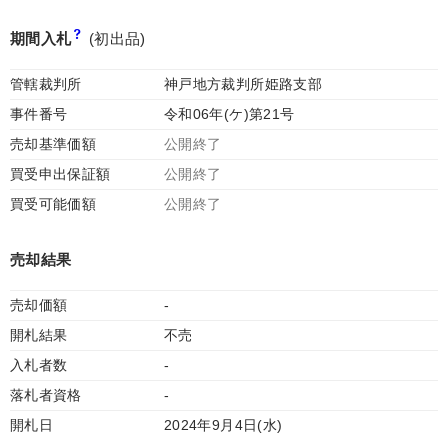
期間入札
(初出品)
管轄裁判所
神戸地方裁判所姫路支部
事件番号
令和06年(ケ)第21号
売却基準価額
公開終了
買受申出保証額
公開終了
買受可能価額
公開終了
売却結果
売却価額
-
開札結果
不売
入札者数
-
落札者資格
-
開札日
2024年9月4日(水)