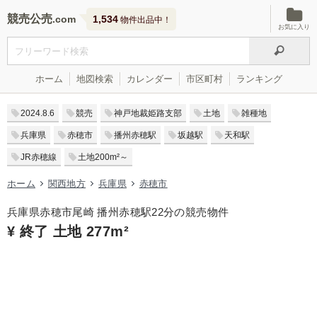
競売公売
1,534
物件出品中！
お気に入り
ホーム
地図検索
カレンダー
市区町村
ランキング
2024.8.6
競売
神戸地裁姫路支部
土地
雑種地
兵庫県
赤穂市
播州赤穂駅
坂越駅
天和駅
JR赤穂線
土地200m²～
ホーム
関西地方
兵庫県
赤穂市
兵庫県赤穂市尾崎 播州赤穂駅22分の競売物件
¥ 終了 土地 277m²