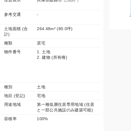
住居表示
兵庫県姫路市
公開終了
参考交通
-
土地面積 (合
264.48m² (80.0坪)
計)
種類
居宅
物件番号
1. 土地
2. 建物 (所有権)
種別
土地
地目 (登記)
宅地
用途地域
第一種低層住居専用地域 (住居
と一部公共施設のみ建築可能)
容積率
100%