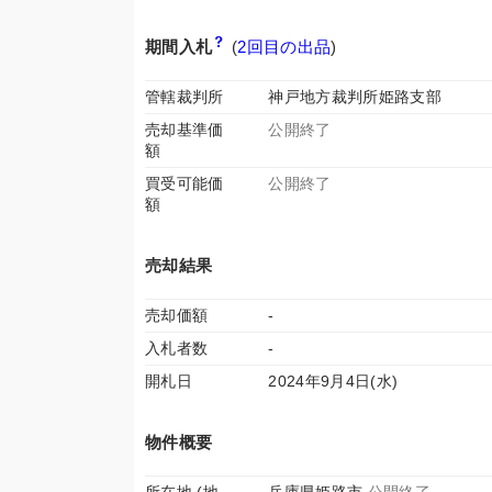
期間入札
(
2回目の出品
)
管轄裁判所
神戸地方裁判所姫路支部
売却基準価
公開終了
額
買受可能価
公開終了
額
売却結果
売却価額
-
入札者数
-
開札日
2024年9月4日(水)
物件概要