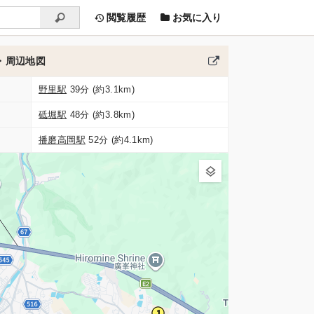
閲覧履歴
お気に入り
・周辺地図
野里駅
39分 (約3.1km)
砥堀駅
48分 (約3.8km)
播磨高岡駅
52分 (約4.1km)
1