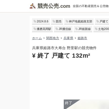
競売公売
全国の不動産競売＆公売物
2024.8.6
競売
神戸地裁姫路支部
戸建て
播磨高岡駅
JR播但線
JR姫新線
土地200
ホーム
関西地方
兵庫県
姫路市
兵庫県姫路市大寿台 野里駅の競売物件
¥ 終了 戸建て 132m²