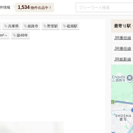
1,534
件情報
物件出品中！
最寄り駅
兵庫県
姫路市
野里駅
砥堀駅
m²～
築48年
JR播但線
JR播但線
JR姫新線