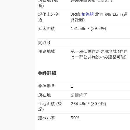
所在地 (地
兵庫県姫路市
公開終了
番)
評価上の交
JR線
姫路駅
北方 約6.1km (道
通
路距離)
延床面積
131.58m² (39.8坪)
間取り
-
用途地域
第一種低層住居専用地域 (住居
と一部公共施設のみ建築可能)
物件詳細
物件番号
1
所在地
公開終了
土地面積 (登
264.48m² (80.0坪)
記)
建ぺい率
50%