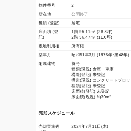
物件番号
2
所在地
公開終了
種類 (登記)
居宅
床面積 (登
1階 95.11m² (28.8坪)
記)
2階 36.47m² (11.0坪)
敷地利用権
所有権
築年月
昭和51年3月 (1976年･築48年)
附属建物
符号 -
種類(現況) 倉庫・車庫
構造(登記) 未登記
構造(現況) コンクリートブロ
種類(登記) 未登記
床面積(登記) 未登記
床面積(現況) 約30m²
売却スケジュール
売却実施処
2024年7月11日(木)