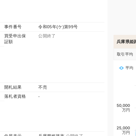
事件番号
令和05年(ケ)第99号
買受申出保
公開終了
証額
兵庫県姫
取引平均
平均
開札結果
不売
落札者資格
-
50,000
万円
25,000
万円