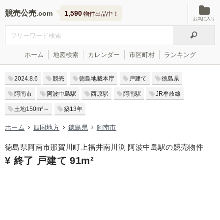
競売公売
1,590
物件出品中！
お気に入り
ホーム
地図検索
カレンダー
市区町村
ランキング
2024.8.6
競売
徳島地裁本庁
戸建て
徳島県
阿南市
阿波中島駅
西原駅
阿南駅
JR牟岐線
土地150m²～
築13年
ホーム
四国地方
徳島県
阿南市
徳島県阿南市那賀川町上福井南川渕 阿波中島駅の競売物件
¥ 終了 戸建て 91m²