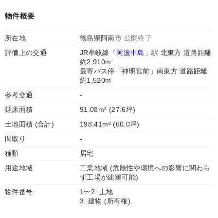
物件概要
所在地
徳島県阿南市
公開終了
評価上の交通
JR牟岐線「
阿波中島
」駅 北東方 道路距離
約2,910m
最寄バス停「神明宮前」南東方 道路距離
約1,520m
参考交通
-
延床面積
91.08m² (27.6坪)
土地面積 (合計)
198.41m² (60.0坪)
間取り
-
種類
居宅
用途地域
工業地域 (危険性や環境への影響に関わら
ず工場が建築可能)
物件番号
1〜2. 土地
3. 建物 (所有権)