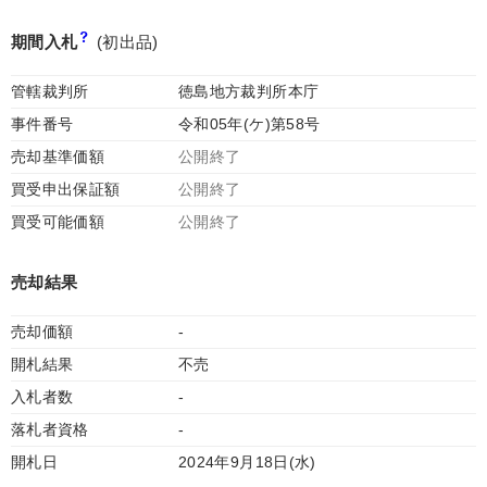
期間入札
(初出品)
管轄裁判所
徳島地方裁判所本庁
事件番号
令和05年(ケ)第58号
売却基準価額
公開終了
買受申出保証額
公開終了
買受可能価額
公開終了
売却結果
売却価額
-
開札結果
不売
入札者数
-
落札者資格
-
開札日
2024年9月18日(水)