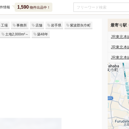
1,590
件情報
物件出品中！
最寄り駅
工場
事務所
店舗
岩手県
紫波郡矢巾町
土地2,000m²～
築48年
JR東北本
JR東北本
JR東北本