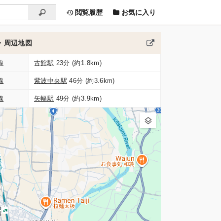
閲覧履歴
お気に入り
・周辺地図
線
古館駅
23分 (約1.8km)
線
紫波中央駅
46分 (約3.6km)
線
矢幅駅
49分 (約3.9km)