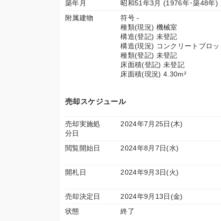
築年月
昭和51年3月 (1976年･築48年)
附属建物
符号 -
種類(現況) 機械室
構造(登記) 未登記
構造(現況) コンクリートブロ
種類(登記) 未登記
床面積(登記) 未登記
床面積(現況) 4.30m²
売却スケジュール
売却実施処
2024年7月25日(木)
分日
閲覧開始日
2024年8月7日(水)
開札日
2024年9月3日(火)
売却決定日
2024年9月13日(金)
状態
終了