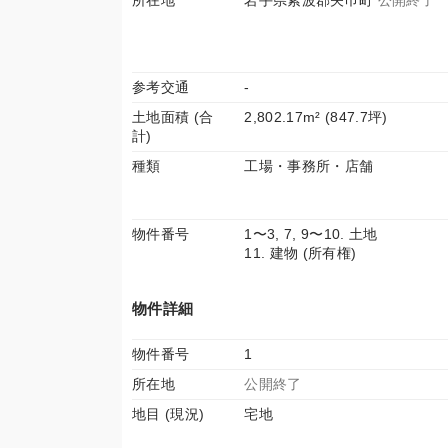
所在地
岩手県紫波郡矢巾町
公開終了
参考交通
-
土地面積 (合
2,802.17m² (847.7坪)
計)
種類
工場・事務所・店舗
物件番号
1〜3, 7, 9〜10. 土地
11. 建物 (所有権)
物件詳細
物件番号
1
所在地
公開終了
地目 (現況)
宅地