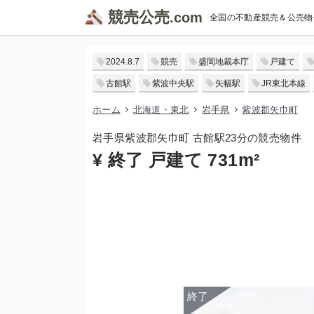
競売公売
全国の不動産競売＆公売物
2024.8.7
競売
盛岡地裁本庁
戸建て
古館駅
紫波中央駅
矢幅駅
JR東北本線
ホーム
北海道・東北
岩手県
紫波郡矢巾町
岩手県紫波郡矢巾町 古館駅23分の競売物件
¥ 終了 戸建て 731m²