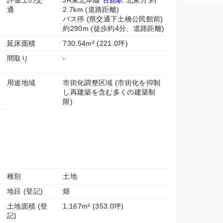
評価上の交
JR東北本線
古館駅
北東方 約
通
2.7km (道路距離)
バス停 (県交通下土橋公民館前)
約290m (徒歩約4分、道路距離)
延床面積
730.54m² (221.0坪)
間取り
-
用途地域
市街化調整区域 (市街化を抑制
し再建築を含む多くの建築制
限)
種別
土地
地目 (登記)
畑
土地面積 (登
1,167m² (353.0坪)
記)