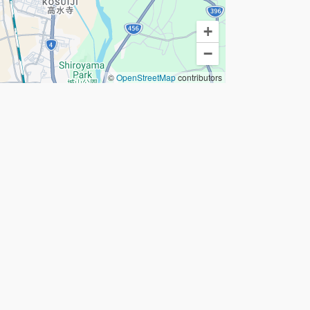
+
−
©
OpenStreetMap
contributors