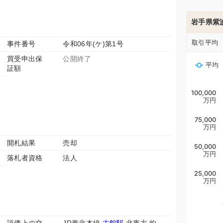
岩手県紫
取引平均
事件番号
令和06年(ケ)第1号
買受申出保
公開終了
平均
証額
100,000
万円
75,000
万円
開札結果
売却
50,000
万円
落札者資格
法人
25,000
万円