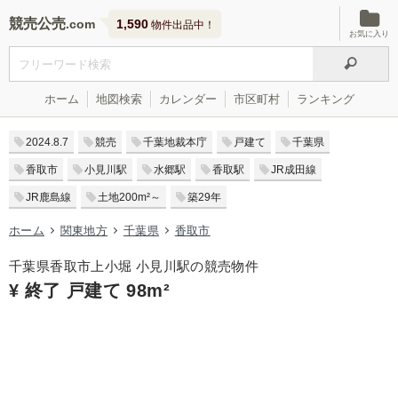
競売公売
1,590
物件出品中！
お気に入り
ホーム
地図検索
カレンダー
市区町村
ランキング
2024.8.7
競売
千葉地裁本庁
戸建て
千葉県
香取市
小見川駅
水郷駅
香取駅
JR成田線
JR鹿島線
土地200m²～
築29年
ホーム
関東地方
千葉県
香取市
千葉県香取市上小堀 小見川駅の競売物件
¥ 終了 戸建て 98m²