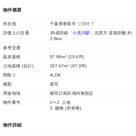
物件概要
所在地
千葉県香取市
公開終了
評価上の交通
JR成田線「
小見川駅
」北西方 道路距離 約
3.8km
参考交通
-
延床面積
97.98m² (29.6坪)
土地面積 (合計)
287.67m² (87.0坪)
間取り
4LDK
種類
居宅
用途地域
都市計画区域内無指定
物件番号
1〜2. 土地
3. 建物 (所有権)
物件詳細