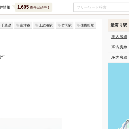
1,605
件情報
物件出品中！
最寄り駅
千葉県
富津市
上総湊駅
竹岡駅
佐貫町駅
JR内房線
JR内房線
物件
JR内房線