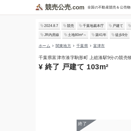
競売公売
全国の不動産競売＆公売物
2024.8.7
競売
千葉地裁本庁
戸建て
JR内房線
土地80m²～
築41年
徒歩9分
ホーム
関東地方
千葉県
富津市
千葉県富津市湊字駒形町 上総湊駅9分の競売
¥ 終了 戸建て 103m²