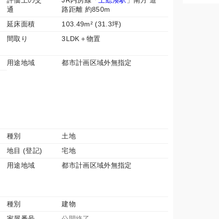
評価上の交
JR内房線「
上総湊駅
」南方 道
通
路距離 約850m
延床面積
103.49m² (31.3坪)
間取り
3LDK＋物置
用途地域
都市計画区域外無指定
種別
土地
地目 (登記)
宅地
用途地域
都市計画区域外無指定
種別
建物
家屋番号
公開終了