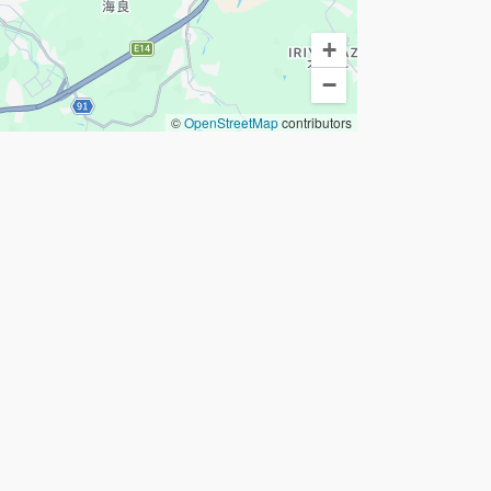
+
−
©
OpenStreetMap
contributors