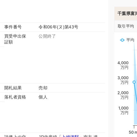
千葉県富
取引平均
事件番号
令和06年(ヌ)第43号
買受申出保
公開終了
平均
証額
4,000
万円
3,000
万円
開札結果
売却
2,000
落札者資格
個人
万円
1,000
万円
50 