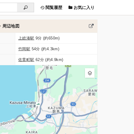
閲覧履歴
お気に入り
・周辺地図
上総湊駅
9分 (約650m)
竹岡駅
54分 (約4.3km)
佐貫町駅
62分 (約4.9km)