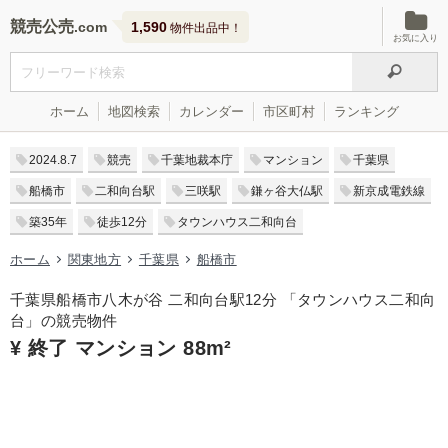
競売公売
1,590
物件出品中！
お気に入り
ホーム
地図検索
カレンダー
市区町村
ランキング
2024.8.7
競売
千葉地裁本庁
マンション
千葉県
船橋市
二和向台駅
三咲駅
鎌ヶ谷大仏駅
新京成電鉄線
築35年
徒歩12分
タウンハウス二和向台
ホーム
関東地方
千葉県
船橋市
千葉県船橋市八木が谷 二和向台駅12分 「タウンハウス二和向
台」の競売物件
¥ 終了 マンション 88m²