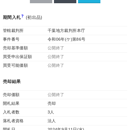
期間入札
(初出品)
管轄裁判所
千葉地方裁判所本庁
事件番号
令和06年(ケ)第86号
売却基準価額
公開終了
買受申出保証額
公開終了
買受可能価額
公開終了
売却結果
売却価額
公開終了
開札結果
売却
入札者数
3人
落札者資格
法人
開札日
2024年9月11日(水)