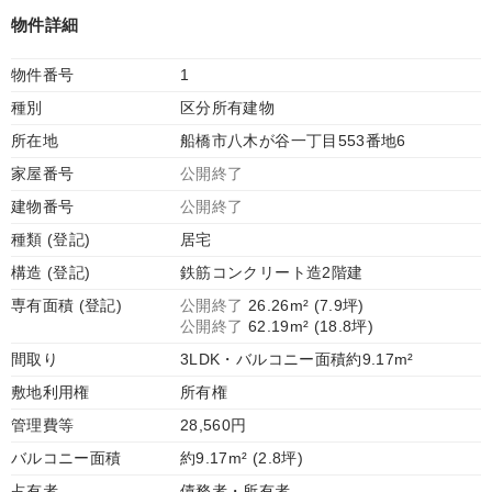
物件詳細
物件番号
1
種別
区分所有建物
所在地
船橋市八木が谷一丁目553番地6
家屋番号
公開終了
建物番号
公開終了
種類 (登記)
居宅
構造 (登記)
鉄筋コンクリート造2階建
専有面積 (登記)
公開終了
26.26m² (7.9坪)
公開終了
62.19m² (18.8坪)
間取り
3LDK・バルコニー面積約9.17m²
敷地利用権
所有権
管理費等
28,560円
バルコニー面積
約9.17m² (2.8坪)
占有者
債務者・所有者