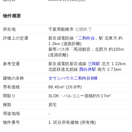
物件概要
所在地
千葉県船橋市
公開終了
評価上の交通
新京成電鉄線「
二和向台
」駅 北東方 約
1.2km (道路距離)
最寄バス停「馬頭観音」北西方 約320m
(道路距離)
参考交通
新京成電鉄新京成線
三咲駅
北方 1.22km
北総鉄道北総線
西白井駅
南方 2.71km
建物の名称
タウンハウス二和向台B棟
専有面積
88.45m² (26.8坪)
間取り
3LDK・バルコニー面積約9.17m²
種類
居宅
用途地域
-
物件番号
1. 区分所有建物 (所有権)