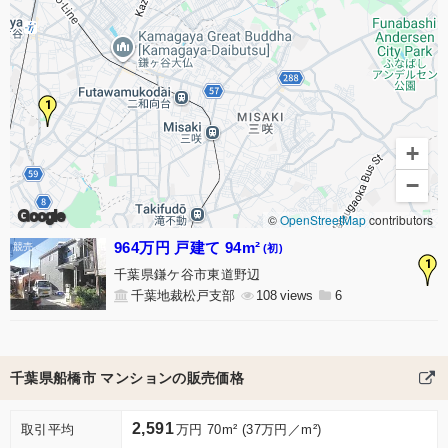
1
+
−
Google
©
OpenStreetMap
contributors
964万円 戸建て 94m²
(初)
1
千葉県鎌ケ谷市東道野辺
千葉地裁松戸支部
108
6
千葉県船橋市 マンションの販売価格
2,591
取引平均
万円 70m² (37万円／m²)