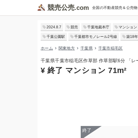
競売公売
全国の不動産競売＆公売物
2024.8.7
競売
千葉地裁本庁
マンション
千葉公園駅
千葉都市モノレール2号線
築18年
ホーム
関東地方
千葉県
千葉市稲毛区
千葉県千葉市稲毛区作草部 作草部駅6分 「
¥ 終了 マンション 71m²