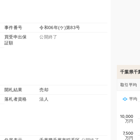
事件番号
令和06年(ケ)第83号
買受申出保
公開終了
証額
千葉県千
取引平均
開札結果
売却
落札者資格
法人
平均
10,000
万円
7,500
万円