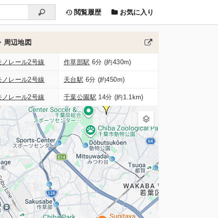
閲覧履歴
お気に入り
・周辺地図
モノレール2号線
作草部駅
6分 (約430m)
モノレール2号線
天台駅
6分 (約450m)
モノレール2号線
千葉公園駅
14分 (約1.1km)
2