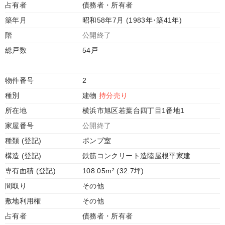
占有者
債務者・所有者
築年月
昭和58年7月 (1983年･築41年)
階
公開終了
総戸数
54戸
物件番号
2
種別
建物
持分売り
所在地
横浜市旭区若葉台四丁目1番地1
家屋番号
公開終了
種類 (登記)
ポンプ室
構造 (登記)
鉄筋コンクリート造陸屋根平家建
専有面積 (登記)
108.05m² (32.7坪)
間取り
その他
敷地利用権
その他
占有者
債務者・所有者