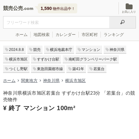
競売公売
1,590
物件出品中！
お気に入り
ホーム
地図検索
カレンダー
市区町村
ランキング
2024.8.8
競売
横浜地裁本庁
マンション
神奈川県
横浜市旭区
すずかけ台駅
南町田グランベリーパーク駅
つくし野駅
東急田園都市線
築41年
若葉台
ホーム
関東地方
神奈川県
横浜市旭区
神奈川県横浜市旭区若葉台 すずかけ台駅23分 「若葉台」の競
売物件
¥ 終了 マンション 100m²