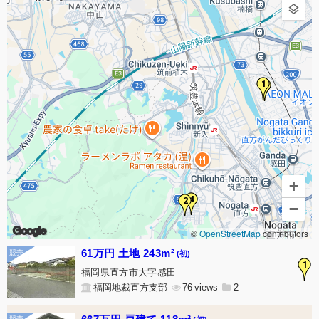
1
3
+
4
2
−
Google
©
OpenStreetMap
contributors
61万円 土地 243m²
(初)
1
福岡県直方市大字感田
福岡地裁直方支部
76
2