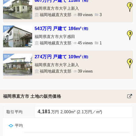
667万円 戸建て 118m²
(初)
2
福岡県直方市大字上新入
福岡地裁直方支部
89
3
543万円 戸建て 186m²
(初)
3
福岡県直方市大字感田
福岡地裁直方支部
45
1
274万円 戸建て 109m²
(初)
4
福岡県直方市大字上新入
福岡地裁直方支部
39
福岡県直方市 土地の販売価格
4,181
取引平均
万円 2,000m² (2.1万円／m²)
平均