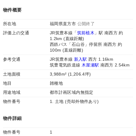
物件概要
所在地
福岡県直方市
公開終了
評価上の交通
JR筑豊本線「
筑前植木
」駅 南西方 約
1.2km (直線距離)
西鉄バス「石山谷」停留所 南西方 約
100m (直線距離)
参考交通
JR筑豊本線
新入駅
西方 1.16km
筑豊電気鉄道線
木屋瀬駅
南西方 2.54km
土地面積
3,988m² (1,206.4坪)
地目
雑種地
用途地域
都市計画区域内無指定
物件番号
1. 土地 (売却外物件あり)
物件詳細
物件番号
1