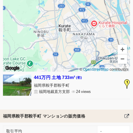
+
−
Google
©
OpenStreetMap
contributors
441万円 土地 733m²
(初)
1
福岡県鞍手郡鞍手町
福岡地裁直方支部
24
福岡県鞍手郡鞍手町 マンションの販売価格
取引平均
-