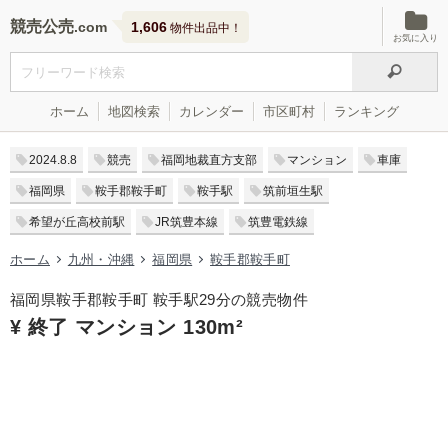
競売公売
1,606
物件出品中！
お気に入り
ホーム
地図検索
カレンダー
市区町村
ランキング
2024.8.8
競売
福岡地裁直方支部
マンション
車庫
福岡県
鞍手郡鞍手町
鞍手駅
筑前垣生駅
希望が丘高校前駅
JR筑豊本線
筑豊電鉄線
ホーム
九州・沖縄
福岡県
鞍手郡鞍手町
福岡県鞍手郡鞍手町 鞍手駅29分の競売物件
¥ 終了 マンション 130m²