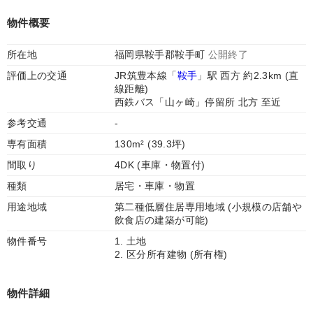
物件概要
所在地
福岡県鞍手郡鞍手町
公開終了
評価上の交通
JR筑豊本線「
鞍手
」駅 西方 約2.3km (直
線距離)
西鉄バス「山ヶ崎」停留所 北方 至近
参考交通
-
専有面積
130m² (39.3坪)
間取り
4DK (車庫・物置付)
種類
居宅・車庫・物置
用途地域
第二種低層住居専用地域 (小規模の店舗や
飲食店の建築が可能)
物件番号
1. 土地
2. 区分所有建物 (所有権)
物件詳細