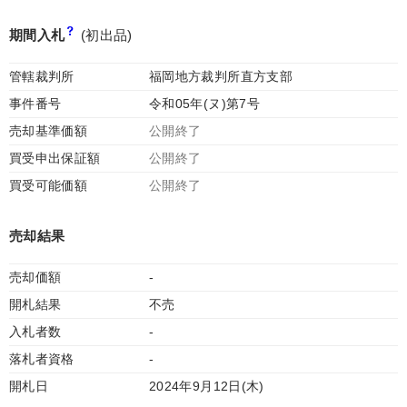
期間入札
(初出品)
管轄裁判所
福岡地方裁判所直方支部
事件番号
令和05年(ヌ)第7号
売却基準価額
公開終了
買受申出保証額
公開終了
買受可能価額
公開終了
売却結果
売却価額
-
開札結果
不売
入札者数
-
落札者資格
-
開札日
2024年9月12日(木)