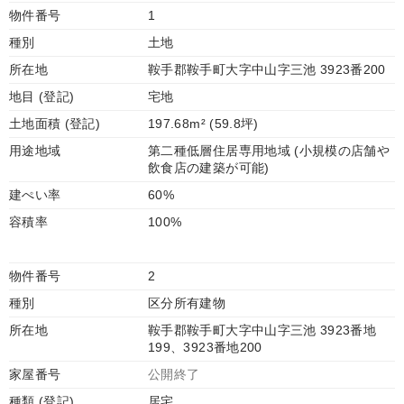
物件番号
1
種別
土地
所在地
鞍手郡鞍手町大字中山字三池 3923番200
地目 (登記)
宅地
土地面積 (登記)
197.68m² (59.8坪)
用途地域
第二種低層住居専用地域 (小規模の店舗や
飲食店の建築が可能)
建ぺい率
60%
容積率
100%
物件番号
2
種別
区分所有建物
所在地
鞍手郡鞍手町大字中山字三池 3923番地
199、3923番地200
家屋番号
公開終了
種類 (登記)
居宅