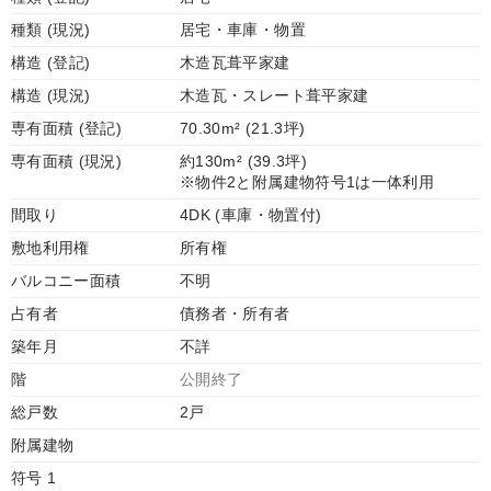
種類 (現況)
居宅・車庫・物置
構造 (登記)
木造瓦葺平家建
構造 (現況)
木造瓦・スレート葺平家建
専有面積 (登記)
70.30m² (21.3坪)
専有面積 (現況)
約130m² (39.3坪)
※物件2と附属建物符号1は一体利用
間取り
4DK (車庫・物置付)
敷地利用権
所有権
バルコニー面積
不明
占有者
債務者・所有者
築年月
不詳
階
公開終了
総戸数
2戸
附属建物
符号 1