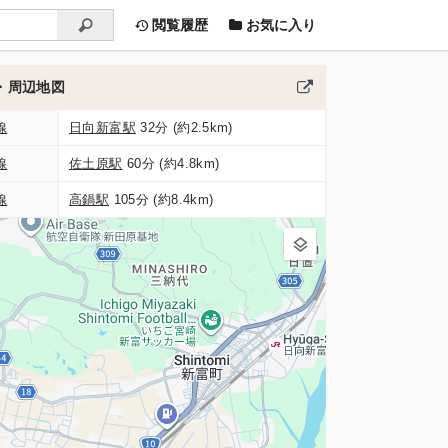
閲覧履歴
お気に入り
・周辺地図
線
日向新富駅
32分 (約2.5km)
線
佐土原駅
60分 (約4.8km)
線
高鍋駅
105分 (約8.4km)