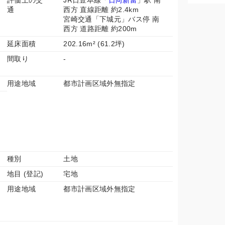
評価上の交
JR日豊本線「
日向新富
」駅 南
通
西方 直線距離 約2.4km
宮崎交通「下城元」バス停 南
西方 道路距離 約200m
延床面積
202.16m² (61.2坪)
間取り
-
用途地域
都市計画区域外無指定
種別
土地
地目 (登記)
宅地
用途地域
都市計画区域外無指定