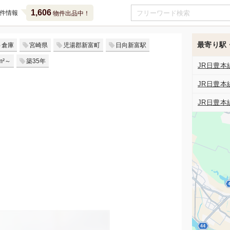
1,606
件情報
物件出品中！
最寄り駅
倉庫
宮崎県
児湯郡新富町
日向新富駅
m²～
築35年
JR日豊本
JR日豊本
JR日豊本