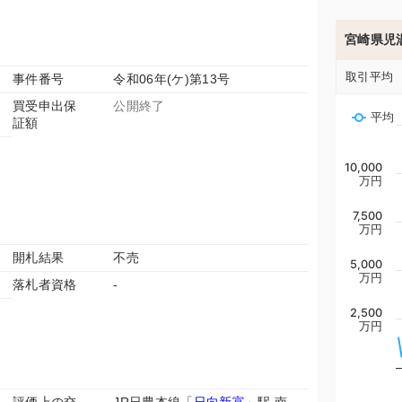
宮崎県児
取引平均
事件番号
令和06年(ケ)第13号
買受申出保
公開終了
平均
証額
10,000
万円
7,500
万円
開札結果
不売
5,000
万円
落札者資格
-
2,500
万円