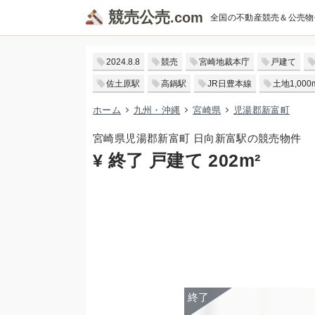
競売公売
全国の不動産競売＆公売物
2024.8.8
競売
宮崎地裁本庁
戸建て
佐土原駅
高鍋駅
JR日豊本線
土地1,000
ホーム
九州・沖縄
宮崎県
児湯郡新富町
宮崎県児湯郡新富町 日向新富駅の競売物件
¥ 終了 戸建て 202m²