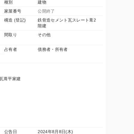
種別
建物
家屋番号
公開終了
構造 (登記)
鉄骨造セメント瓦スレート葺2
階建
間取り
その他
占有者
債務者・所有者
ト瓦葺平家建
公告日
2024年8月8日(木)