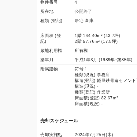
物件番号
4
所在地
公開終了
種類 (登記)
居宅 倉庫
床面積 (登
1階 144.40m² (43.7坪)
記)
2階 57.76m² (17.5坪)
敷地利用権
所有権
築年月
平成1年3月 (1989年･築35年)
附属建物
符号 1
種類(現況) 事務所
構造(登記) 軽量鉄骨造セメン
構造(現況) -
種類(登記) 作業所
床面積(登記) 82.67m²
床面積(現況) -
売却スケジュール
売却実施処
2024年7月25日(木)