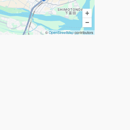
+
−
©
OpenStreetMap
contributors