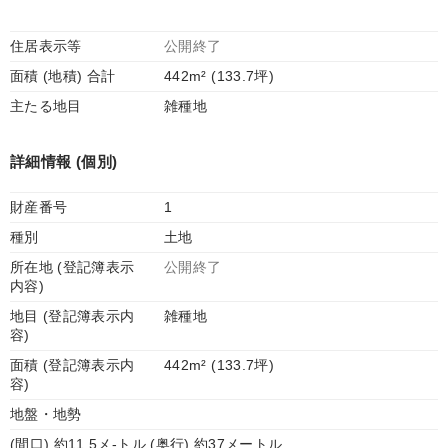
住居表示等
公開終了
面積 (地積) 合計
442m² (133.7坪)
主たる地目
雑種地
詳細情報 (個別)
財産番号
1
種別
土地
所在地 (登記簿表示
公開終了
内容)
地目 (登記簿表示内
雑種地
容)
面積 (登記簿表示内
442m² (133.7坪)
容)
地盤・地勢
(間口) 約11.5メ-トル (奥行) 約37メートル