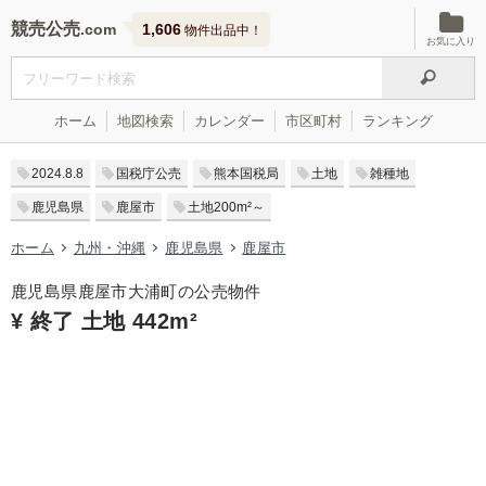
競売公売
1,606
物件出品中！
お気に入り
ホーム
地図検索
カレンダー
市区町村
ランキング
2024.8.8
国税庁公売
熊本国税局
土地
雑種地
鹿児島県
鹿屋市
土地200m²～
ホーム
九州・沖縄
鹿児島県
鹿屋市
鹿児島県鹿屋市大浦町の公売物件
¥ 終了 土地 442m²