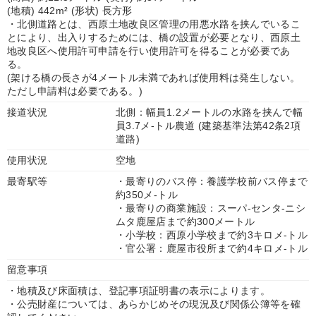
(地積) 442m² (形状) 長方形
・北側道路とは、西原土地改良区管理の用悪水路を挟んでいるこ
とにより、出入りするためには、橋の設置が必要となり、西原土
地改良区へ使用許可申請を行い使用許可を得ることが必要であ
る。
(架ける橋の長さが4メートル未満であれば使用料は発生しない。
ただし申請料は必要である。)
接道状況
北側：幅員1.2メートルの水路を挟んで幅
員3.7メ-トル農道 (建築基準法第42条2項
道路)
使用状況
空地
最寄駅等
・最寄りのバス停：養護学校前バス停まで
約350メ-トル
・最寄りの商業施設：スーパ-センタ-ニシ
ムタ鹿屋店まで約300メートル
・小学校：西原小学校まで約3キロメ-トル
・官公署：鹿屋市役所まで約4キロメ-トル
留意事項
・地積及び床面積は、登記事項証明書の表示によります。
・公売財産については、あらかじめその現況及び関係公簿等を確