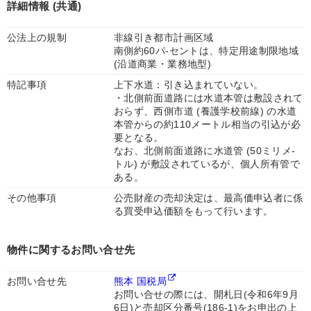
詳細情報 (共通)
公法上の規制
非線引き都市計画区域
南側約60パ-セントは、特定用途制限地域
(沿道商業・業務地型)
特記事項
上下水道：引き込まれていない。
・北側前面道路には水道本管は敷設されて
おらず、西側市道 (養護学校前線) の水道
本管からの約110メートル相当の引込が必
要となる。
なお、北側前面道路に水道管 (50ミリメ-
トル) が敷設されているが、個人所有管で
ある。
その他事項
公売財産の売却決定は、最高価申込者に係
る買受申込価額をもって行います。
物件に関するお問い合せ先
お問い合せ先
熊本 国税局
お問い合せの際には、開札日(令和6年9月
6日)と売却区分番号(186-1)をお申出の上