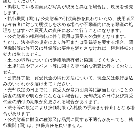
認してください。
・掲載している図面及び写真が現況と異なる場合は、現況を優先
します。
・執行機関 (国) は公売財産の引渡義務を負わないため、使用者又
は占有者に対して明渡しを求める場合や不動産内にある動産の処
理などはすべて買受人の責任において行うことになります。
・公売財産の権利移転に伴う費用は買受人の負担となります。
ただし、法令等の規定により許可または登録等を要する場合、関
係機関等の許可又は登録等の要件を満たさなければ、権利移転の
効力は生じません。
・土地の境界については隣接地所有者と協議してください。
・土壌汚染やアスベスト等に関する専門的な調査は行っておりま
せん。
・公売終了後、買受代金の納付方法について、現金又は銀行振込
みのいずれかを届け出てください。
・売却決定の日までに、買受人が暴力団員等に該当しないことの
調査の結果が明らかにならない場合は、売却決定の日時及び買受
代金の納付の期限が変更される場合があります。
・法令等の規定により換価制限 (入札後の手続きが停止) となる場
合があります。
・公売財産に財産の種類又は品質に関する不適合があっても、執
行機関 (国) は、担保責任を負いません。