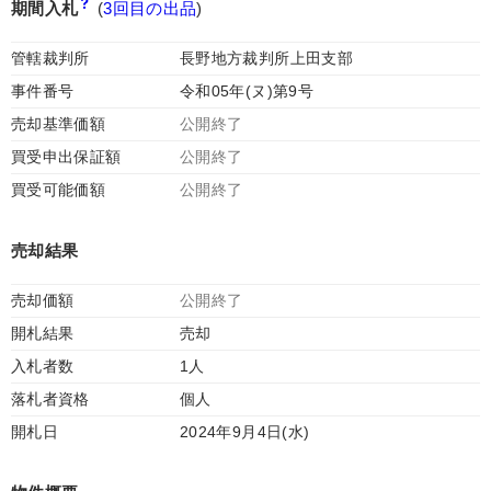
期間入札
(
3回目の出品
)
管轄裁判所
長野地方裁判所上田支部
事件番号
令和05年(ヌ)第9号
売却基準価額
公開終了
買受申出保証額
公開終了
買受可能価額
公開終了
売却結果
売却価額
公開終了
開札結果
売却
入札者数
1人
落札者資格
個人
開札日
2024年9月4日(水)