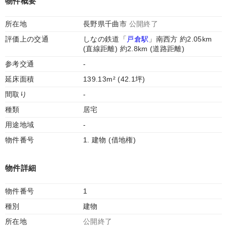
物件概要
所在地
長野県千曲市
公開終了
評価上の交通
しなの鉄道「
戸倉駅
」南西方 約2.05km
(直線距離) 約2.8km (道路距離)
参考交通
-
延床面積
139.13m² (42.1坪)
間取り
-
種類
居宅
用途地域
-
物件番号
1. 建物 (借地権)
物件詳細
物件番号
1
種別
建物
所在地
公開終了