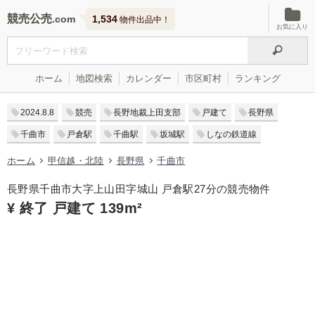
競売公売
1,534
物件出品中！
お気に入り
ホーム
地図検索
カレンダー
市区町村
ランキング
2024.8.8
競売
長野地裁上田支部
戸建て
長野県
千曲市
戸倉駅
千曲駅
坂城駅
しなの鉄道線
ホーム
甲信越・北陸
長野県
千曲市
長野県千曲市大字上山田字城山 戸倉駅27分の競売物件
¥ 終了 戸建て 139m²