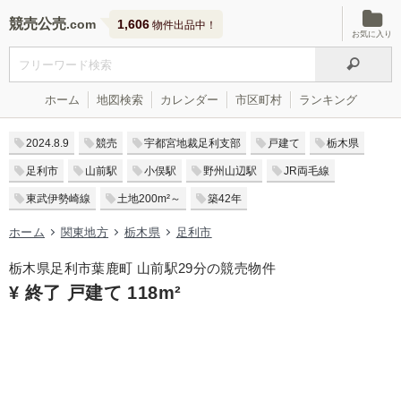
競売公売
1,606
物件出品中！
お気に入り
ホーム
地図検索
カレンダー
市区町村
ランキング
2024.8.9
競売
宇都宮地裁足利支部
戸建て
栃木県
足利市
山前駅
小俣駅
野州山辺駅
JR両毛線
東武伊勢崎線
土地200m²～
築42年
ホーム
関東地方
栃木県
足利市
栃木県足利市葉鹿町 山前駅29分の競売物件
¥ 終了 戸建て 118m²