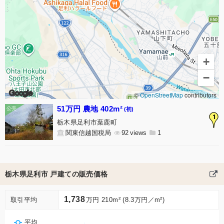
+
−
Google
©
OpenStreetMap
contributors
51万円 農地 402m²
(初)
1
栃木県足利市葉鹿町
関東信越国税局
92
1
栃木県足利市 戸建ての販売価格
1,738
取引平均
万円 210m² (8.3万円／m²)
平均