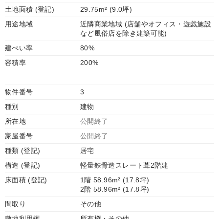
土地面積 (登記)
29.75m² (9.0坪)
用途地域
近隣商業地域 (店舗やオフィス・遊戯施設
など風俗店を除き建築可能)
建ぺい率
80%
容積率
200%
物件番号
3
種別
建物
所在地
公開終了
家屋番号
公開終了
種類 (登記)
居宅
構造 (登記)
軽量鉄骨造スレート葺2階建
床面積 (登記)
1階 58.96m² (17.8坪)
2階 58.96m² (17.8坪)
間取り
その他
敷地利用権
所有権・その他