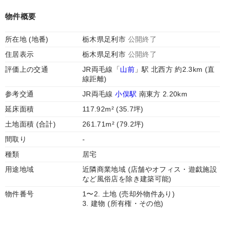
物件概要
所在地 (地番)
栃木県足利市
公開終了
住居表示
栃木県足利市
公開終了
評価上の交通
JR両毛線「
山前
」駅 北西方 約2.3km (直
線距離)
参考交通
JR両毛線
小俣駅
南東方 2.20km
延床面積
117.92m² (35.7坪)
土地面積 (合計)
261.71m² (79.2坪)
間取り
-
種類
居宅
用途地域
近隣商業地域 (店舗やオフィス・遊戯施設
など風俗店を除き建築可能)
物件番号
1〜2. 土地 (売却外物件あり)
3. 建物 (所有権・その他)