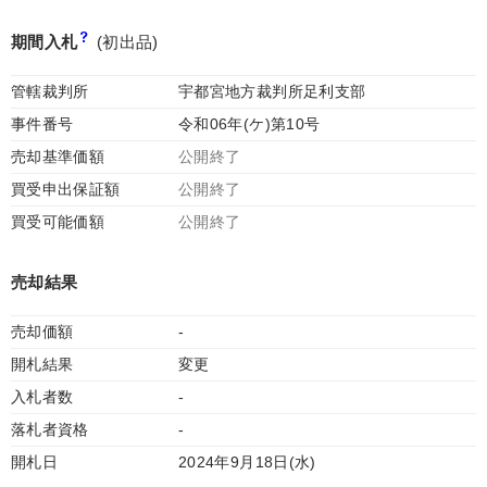
期間入札
(初出品)
管轄裁判所
宇都宮地方裁判所足利支部
事件番号
令和06年(ケ)第10号
売却基準価額
公開終了
買受申出保証額
公開終了
買受可能価額
公開終了
売却結果
売却価額
-
開札結果
変更
入札者数
-
落札者資格
-
開札日
2024年9月18日(水)