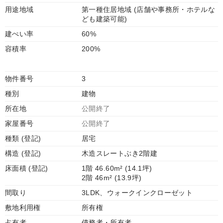
用途地域
第一種住居地域 (店舗や事務所・ホテルな
ども建築可能)
建ぺい率
60%
容積率
200%
物件番号
3
種別
建物
所在地
公開終了
家屋番号
公開終了
種類 (登記)
居宅
構造 (登記)
木造スレートぶき2階建
床面積 (登記)
1階 46.60m² (14.1坪)
2階 46m² (13.9坪)
間取り
3LDK、ウォークインクローゼット
敷地利用権
所有権
占有者
債務者・所有者