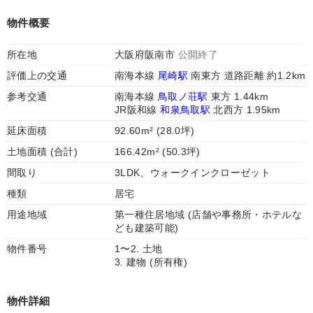
物件概要
所在地
大阪府阪南市
公開終了
評価上の交通
南海本線
尾崎駅
南東方 道路距離 約1.2km
参考交通
南海本線
鳥取ノ荘駅
東方 1.44km
JR阪和線
和泉鳥取駅
北西方 1.95km
延床面積
92.60m² (28.0坪)
土地面積 (合計)
166.42m² (50.3坪)
間取り
3LDK、ウォークインクローゼット
種類
居宅
用途地域
第一種住居地域 (店舗や事務所・ホテルな
ども建築可能)
物件番号
1〜2. 土地
3. 建物 (所有権)
物件詳細