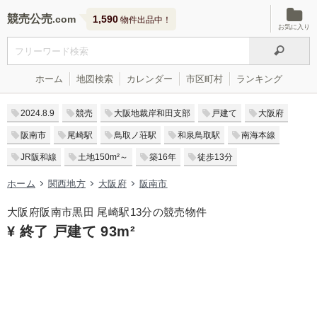
競売公売
1,590
物件出品中！
お気に入り
ホーム
地図検索
カレンダー
市区町村
ランキング
2024.8.9
競売
大阪地裁岸和田支部
戸建て
大阪府
阪南市
尾崎駅
鳥取ノ荘駅
和泉鳥取駅
南海本線
JR阪和線
土地150m²～
築16年
徒歩13分
ホーム
関西地方
大阪府
阪南市
大阪府阪南市黒田 尾崎駅13分の競売物件
¥ 終了 戸建て 93m²