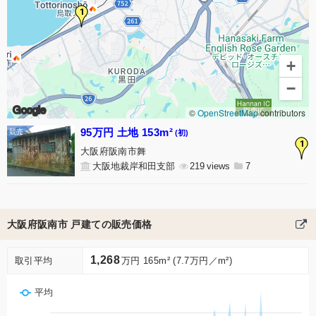
1
+
−
Google
©
OpenStreetMap
contributors
95万円 土地 153m²
(初)
1
大阪府阪南市舞
大阪地裁岸和田支部
219
7
大阪府阪南市 戸建ての販売価格
1,268
取引平均
万円 165m² (7.7万円／m²)
平均