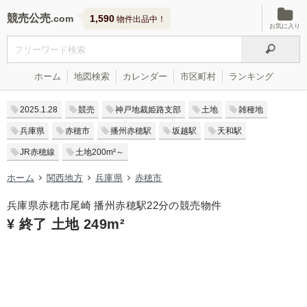
競売公売
1,590
物件出品中！
お気に入り
ホーム
地図検索
カレンダー
市区町村
ランキング
2025.1.28
競売
神戸地裁姫路支部
土地
雑種地
兵庫県
赤穂市
播州赤穂駅
坂越駅
天和駅
JR赤穂線
土地200m²～
ホーム
関西地方
兵庫県
赤穂市
兵庫県赤穂市尾崎 播州赤穂駅22分の競売物件
¥ 終了 土地 249m²