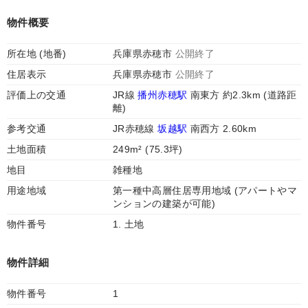
物件概要
所在地 (地番)
兵庫県赤穂市
公開終了
住居表示
兵庫県赤穂市
公開終了
評価上の交通
JR線
播州赤穂駅
南東方 約2.3km (道路距
離)
参考交通
JR赤穂線
坂越駅
南西方 2.60km
土地面積
249m² (75.3坪)
地目
雑種地
用途地域
第一種中高層住居専用地域 (アパートやマ
ンションの建築が可能)
物件番号
1. 土地
物件詳細
物件番号
1