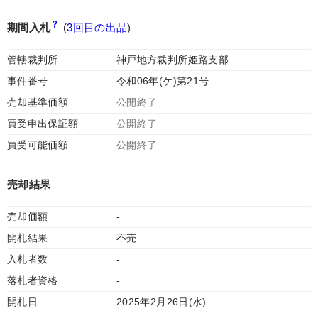
期間入札
(
3回目の出品
)
管轄裁判所
神戸地方裁判所姫路支部
事件番号
令和06年(ケ)第21号
売却基準価額
公開終了
買受申出保証額
公開終了
買受可能価額
公開終了
売却結果
売却価額
-
開札結果
不売
入札者数
-
落札者資格
-
開札日
2025年2月26日(水)