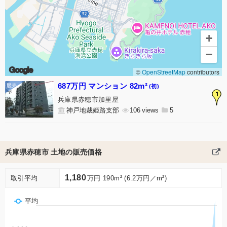
+
−
Google
©
OpenStreetMap
contributors
687万円 マンション 82m²
(初)
1
兵庫県赤穂市加里屋
神戸地裁姫路支部
106
5
兵庫県赤穂市 土地の販売価格
1,180
取引平均
万円 190m² (6.2万円／m²)
平均