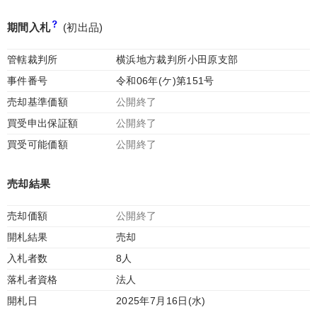
期間入札
(初出品)
管轄裁判所
横浜地方裁判所小田原支部
事件番号
令和06年(ケ)第151号
売却基準価額
公開終了
買受申出保証額
公開終了
買受可能価額
公開終了
売却結果
売却価額
公開終了
開札結果
売却
入札者数
8人
落札者資格
法人
開札日
2025年7月16日(水)