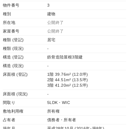
物件番号
3
種別
建物
所在地
公開終了
家屋番号
公開終了
種類 (登記)
居宅
種類 (現況)
-
構造 (登記)
鉄骨造陸屋根3階建
構造 (現況)
-
床面積 (登記)
1階 39.76m² (12.0坪)
2階 44.51m² (13.5坪)
3階 41.20m² (12.5坪)
床面積 (現況)
-
間取り
5LDK・WIC
敷地利用権
所有権
占有者
債務者・所有者
築年月
平成28年10月 (2016年･築8年)