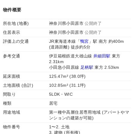
物件概要
所在地 (地番)
神奈川県小田原市
公開終了
住居表示
神奈川県小田原市
公開終了
評価上の交通
JR東海道本線「
鴨宮
」駅 南方 約400m
(道路距離) 徒歩約5分
参考交通
伊豆箱根鉄道大雄山線
井細田駅
東方
2.31km
小田急小田原線
足柄駅
東方 2.53km
延床面積
125.47m² (38.0坪)
土地面積 (合計)
102.85m² (31.1坪)
間取り
5LDK・WIC
種類
居宅
用途地域
第一種中高層住居専用地域 (アパートやマ
ンションの建築が可能)
物件番号
1〜2. 土地
3. 建物 (所有権)