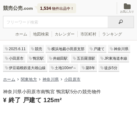
競売公売
1,534
物件出品中！
お気に入り
ホーム
地図検索
カレンダー
市区町村
ランキング
2025.6.11
競売
横浜地裁小田原支部
戸建て
神奈川県
小田原市
鴨宮駅
井細田駅
五百羅漢駅
JR東海道本線
伊豆箱根鉄道大雄山線
土地100m²～
築8年
徒歩5分
ホーム
関東地方
神奈川県
小田原市
神奈川県小田原市南鴨宮 鴨宮駅5分の競売物件
¥ 終了 戸建て 125m²