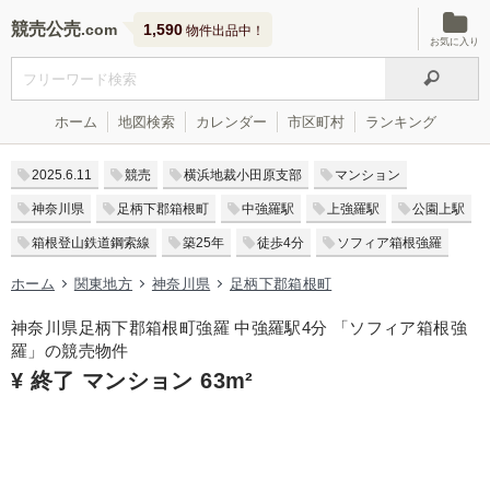
競売公売
1,590
物件出品中！
お気に入り
ホーム
地図検索
カレンダー
市区町村
ランキング
2025.6.11
競売
横浜地裁小田原支部
マンション
神奈川県
足柄下郡箱根町
中強羅駅
上強羅駅
公園上駅
箱根登山鉄道鋼索線
築25年
徒歩4分
ソフィア箱根強羅
ホーム
関東地方
神奈川県
足柄下郡箱根町
神奈川県足柄下郡箱根町強羅 中強羅駅4分 「ソフィア箱根強
羅」の競売物件
¥ 終了 マンション 63m²