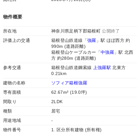
物件概要
所在地
神奈川県足柄下郡箱根町
公開終了
評価上の交通
箱根登山鉄道線「
強羅
」駅 ほぼ西方 約
990m (道路距離)
箱根登山ケーブルカー「
中強羅
」駅 北西
方 約280m (道路距離)
参考交通
箱根登山鉄道鋼索線
上強羅駅
北東方
0.21km
建物の名称
ソフィア箱根強羅
専有面積
62.67m² (19.0坪)
間取り
2LDK
種類
居宅
用途地域
-
物件番号
1. 区分所有建物 (所有権)