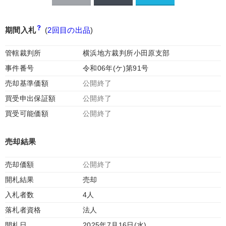
期間入札
(
2回目の出品
)
管轄裁判所
横浜地方裁判所小田原支部
事件番号
令和06年(ケ)第91号
売却基準価額
公開終了
買受申出保証額
公開終了
買受可能価額
公開終了
売却結果
売却価額
公開終了
開札結果
売却
入札者数
4人
落札者資格
法人
開札日
2025年7月16日(水)