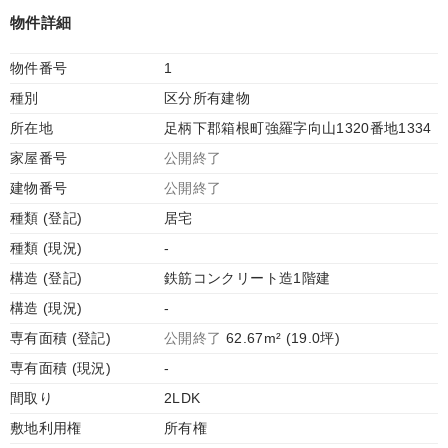
物件詳細
物件番号
1
種別
区分所有建物
所在地
足柄下郡箱根町強羅字向山1320番地1334
家屋番号
公開終了
建物番号
公開終了
種類 (登記)
居宅
種類 (現況)
-
構造 (登記)
鉄筋コンクリート造1階建
構造 (現況)
-
専有面積 (登記)
公開終了
62.67m² (19.0坪)
専有面積 (現況)
-
間取り
2LDK
敷地利用権
所有権