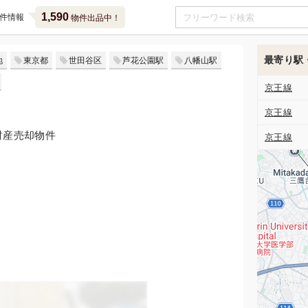
1,590
件情報
物件出品中！
最寄り駅
地
東京都
世田谷区
芦花公園駅
八幡山駅
京王線
京王線
財産売却物件
京王線