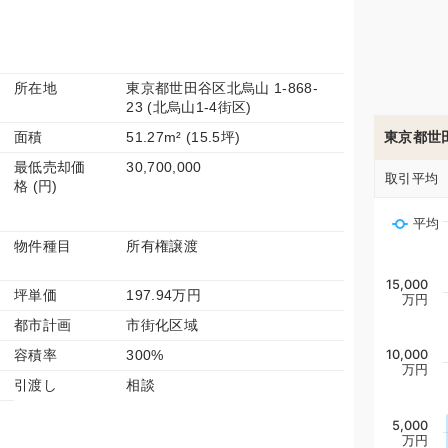
所在地
東京都世田谷区北烏山 1-868-
23 (北烏山1-4街区)
面積
51.27m² (15.5坪)
東京都世
最低売却価
30,700,000
取引平均
格 (円)
平均
物件種目
所有権譲渡
15,000
坪単価
197.94万円
万円
都市計画
市街化区域
容積率
300%
10,000
万円
引渡し
相談
5,000
万円