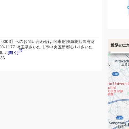
-0003】へのお問い合わせは 関東財務局統括国有財
近隣の土
600-1177 埼玉県さいたま市中央区新都心1-1さいた
2億2
3億6
RL：
[開く]
36