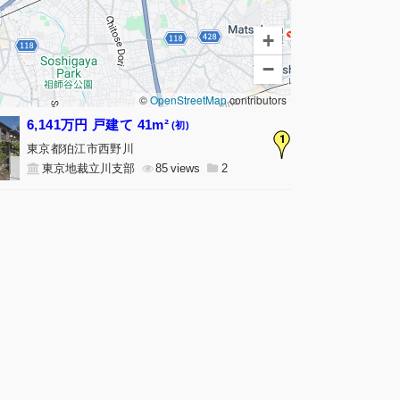
+
−
©
OpenStreetMap
contributors
6,141万円 戸建て 41m²
(初)
1
東京都狛江市西野川
東京地裁立川支部
85
2