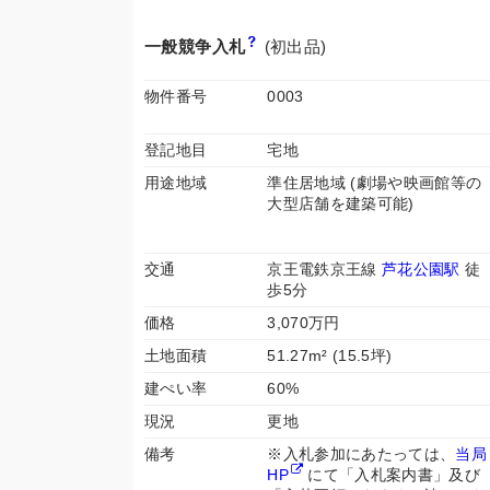
一般競争入札
(初出品)
物件番号
0003
登記地目
宅地
用途地域
準住居地域 (劇場や映画館等の
大型店舗を建築可能)
交通
京王電鉄京王線
芦花公園駅
徒
歩5分
価格
3,070万円
土地面積
51.27m² (15.5坪)
建ぺい率
60%
現況
更地
備考
※入札参加にあたっては、
当局
HP
にて「入札案内書」及び