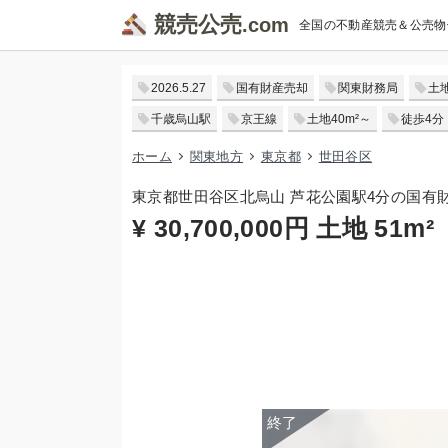
競売公売
全国の不動産競売＆公売物
2026.5.27
国有財産売却
関東財務局
土
千歳烏山駅
京王線
土地40m²～
徒歩4分
ホーム
関東地方
東京都
世田谷区
東京都世田谷区北烏山 芦花公園駅4分の国有
¥ 30,700,000円 土地 51m²