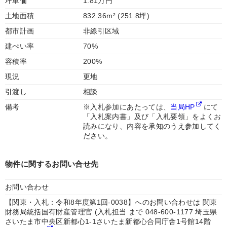
坪単価
1.81万円
土地面積
832.36m² (251.8坪)
都市計画
非線引区域
建ぺい率
70%
容積率
200%
現況
更地
引渡し
相談
備考
※入札参加にあたっては、
当局HP
にて
「入札案内書」及び「入札要領」をよくお
読みになり、内容を承知のうえ参加してく
ださい。
物件に関するお問い合せ先
お問い合わせ
【関東・入札：令和8年度第1回-0038】へのお問い合わせは 関東
財務局統括国有財産管理官 (入札担当 まで 048-600-1177 埼玉県
さいたま市中央区新都心1-1さいたま新都心合同庁舎1号館14階