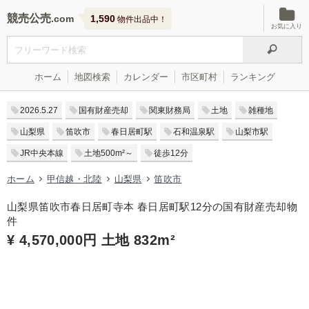
競売公売
1,590
物件出品中！
お気に入り
ホーム
地図検索
カレンダー
市区町村
ランキング
2026.5.27
国有財産売却
関東財務局
土地
雑種地
山梨県
笛吹市
春日居町駅
石和温泉駅
山梨市駅
JR中央本線
土地500m²～
徒歩12分
ホーム
甲信越・北陸
山梨県
笛吹市
山梨県笛吹市春日居町寺本 春日居町駅12分の国有財産売却物
件
¥ 4,570,000円 土地 832m²