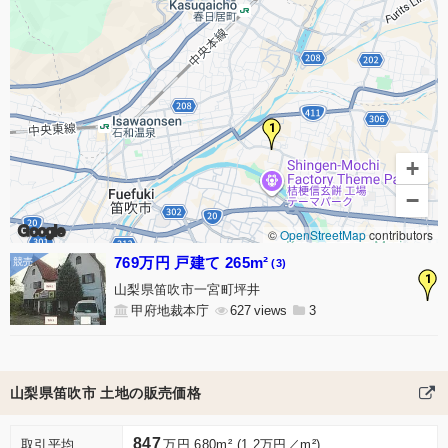
1
+
−
Google
©
OpenStreetMap
contributors
769万円 戸建て 265m²
(3)
1
山梨県笛吹市一宮町坪井
甲府地裁本庁
627
3
山梨県笛吹市 土地の販売価格
847
取引平均
万円 680m² (1.2万円／m²)