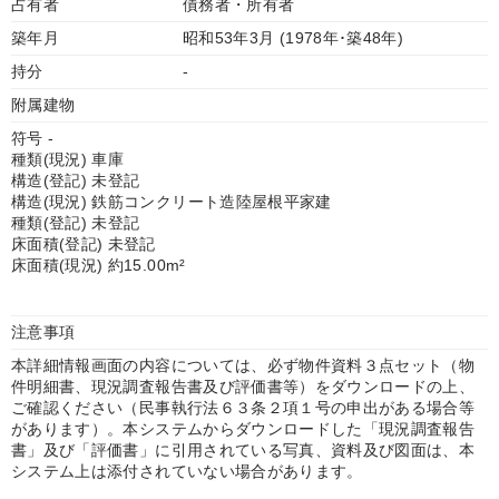
占有者
債務者・所有者
築年月
昭和53年3月 (1978年･築48年)
持分
-
附属建物
符号 -
種類(現況) 車庫
構造(登記) 未登記
構造(現況) 鉄筋コンクリート造陸屋根平家建
種類(登記) 未登記
床面積(登記) 未登記
床面積(現況) 約15.00m²
注意事項
本詳細情報画面の内容については、必ず物件資料３点セット（物
件明細書、現況調査報告書及び評価書等）をダウンロードの上、
ご確認ください（民事執行法６３条２項１号の申出がある場合等
があります）。本システムからダウンロードした「現況調査報告
書」及び「評価書」に引用されている写真、資料及び図面は、本
システム上は添付されていない場合があります。