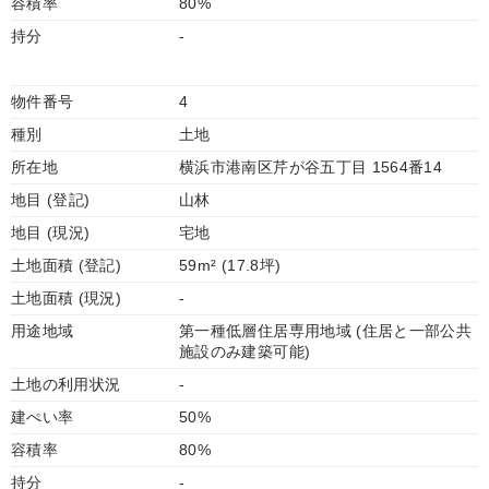
容積率
80%
持分
-
物件番号
4
種別
土地
所在地
横浜市港南区芹が谷五丁目 1564番14
地目 (登記)
山林
地目 (現況)
宅地
土地面積 (登記)
59m² (17.8坪)
土地面積 (現況)
-
用途地域
第一種低層住居専用地域 (住居と一部公共
施設のみ建築可能)
土地の利用状況
-
建ぺい率
50%
容積率
80%
持分
-