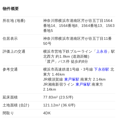
物件概要
所在地 (地番)
神奈川県横浜市港南区芹が谷五丁目1564
番地14、1564番地8、1564番地13、1563
番地5
住居表示
神奈川県横浜市港南区芹が谷五丁目11番
50号
評価上の交通
横浜市営地下鉄ブルーライン「
上永谷
」駅
北西方 約1.8km (道路距離)
「渡戸」バス停 徒歩約8分
参考交通
横浜市高速鉄道1号線・3号線
下永谷駅
北
東方 1.46km
JR横須賀線
東戸塚駅
南東方 2.14km
JR湘南新宿ライン
東戸塚駅
南東方
2.14km
延床面積
77.83m² (23.5坪)
土地面積 (合計)
121.12m² (36.6坪)
間取り
4DK