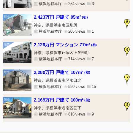
横浜地裁本庁
254
3
2,423万円 戸建て 95m²
(初)
5
神奈川県横浜市南区別所
横浜地裁本庁
205
1
2,129万円 マンション 77m²
(初)
6
神奈川県横浜市戸塚区上矢部町
横浜地裁本庁
714
7
2,280万円 戸建て 107m²
(初)
7
神奈川県横浜市南区永田北
横浜地裁本庁
580
15
2,169万円 戸建て 100m²
(初)
8
神奈川県横浜市港南区笹下
横浜地裁本庁
816
9