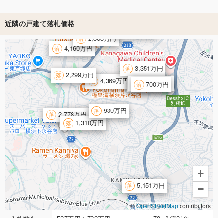
近隣の戸建て落札価格
1,868万円
2,863万円
4,160万円
3,351万円
2,299万円
4,369万円
1,001万円
3,782万円
700万円
930万円
2,778万円
1,310万円
+
5,151万円
−
©
OpenStreetMap
contributors