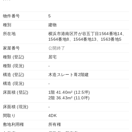
物件番号
5
種別
建物
所在地
横浜市港南区芹が谷五丁目1564番地14、
1564番地8、1564番地13、1563番地5
家屋番号
公開終了
種類 (登記)
居宅
種類 (現況)
-
構造 (登記)
木造スレート葺2階建
構造 (現況)
-
床面積 (登記)
1階 41.40m² (12.5坪)
2階 36.43m² (11.0坪)
床面積 (現況)
-
間取り
4DK
敷地利用権
所有権