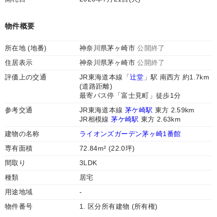
物件概要
所在地 (地番)
神奈川県茅ヶ崎市
公開終了
住居表示
神奈川県茅ヶ崎市
公開終了
評価上の交通
JR東海道本線「
辻堂
」駅 南西方 約1.7km
(道路距離)
最寄バス停「富士見町」徒歩1分
参考交通
JR東海道本線
茅ケ崎駅
東方 2.59km
JR相模線
茅ケ崎駅
東方 2.63km
建物の名称
ライオンズガーデン茅ヶ崎1番館
専有面積
72.84m² (22.0坪)
間取り
3LDK
種類
居宅
用途地域
-
物件番号
1. 区分所有建物 (所有権)