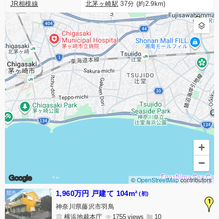
JR相模線
北茅ヶ崎駅
37分 (約2.9km)
1
+
−
Google
©
OpenStreetMap
contributors
1,960万円 戸建て 104m²
(初)
1
神奈川県藤沢市羽鳥
横浜地裁本庁
1755
10