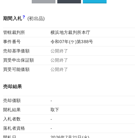
期間入札
(初出品)
管轄裁判所
横浜地方裁判所本庁
事件番号
令和07年(ケ)第388号
売却基準価額
公開終了
買受申出保証額
公開終了
買受可能価額
公開終了
売却結果
売却価額
-
開札結果
取下
入札者数
-
落札者資格
-
開札日
2026年7月21日(火)