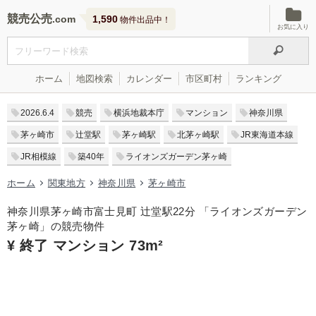
競売公売
1,590
物件出品中！
お気に入り
ホーム
地図検索
カレンダー
市区町村
ランキング
2026.6.4
競売
横浜地裁本庁
マンション
神奈川県
茅ヶ崎市
辻堂駅
茅ヶ崎駅
北茅ヶ崎駅
JR東海道本線
JR相模線
築40年
ライオンズガーデン茅ヶ崎
ホーム
関東地方
神奈川県
茅ヶ崎市
神奈川県茅ヶ崎市富士見町 辻堂駅22分 「ライオンズガーデン
茅ヶ崎」の競売物件
¥ 終了 マンション 73m²