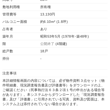
敷地利用権
所有権
管理費等
13,130円
バルコニー面積
約6.10m² (1.8坪)
占有者
あり
築年月
昭和53年5月 (1978年･築48年)
階
公開終了
(4階建)
総戸数
18戸
持分
-
注意事項
本詳細情報画面の内容については、必ず物件資料３点セット（物
件明細書、現況調査報告書及び評価書等）をダウンロードの上、
ご確認ください（民事執行法６３条２項１号の申出がある場合等
があります）。本システムからダウンロードした「現況調査報告
書」及び「評価書」に引用されている写真、資料及び図面は、本
システム上は添付されていない場合があります。