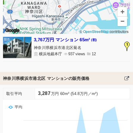
+
−
Google
©
OpenStreetMap
contributors
3,767万円 マンション 65m²
(初)
1
神奈川県横浜市港北区菊名
横浜地裁本庁
937
12
神奈川県横浜市港北区 マンションの販売価格
3,287
取引平均
万円 60m² (54.8万円／m²)
平均