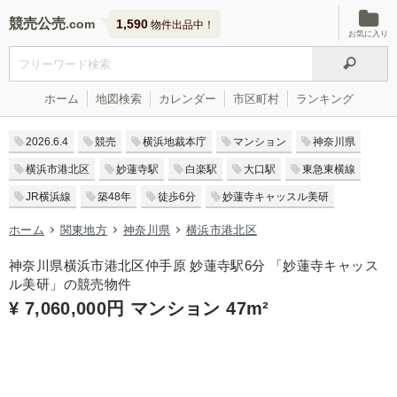
競売公売
1,590
物件出品中！
お気に入り
ホーム
地図検索
カレンダー
市区町村
ランキング
2026.6.4
競売
横浜地裁本庁
マンション
神奈川県
横浜市港北区
妙蓮寺駅
白楽駅
大口駅
東急東横線
JR横浜線
築48年
徒歩6分
妙蓮寺キャッスル美研
ホーム
関東地方
神奈川県
横浜市港北区
神奈川県横浜市港北区仲手原 妙蓮寺駅6分 「妙蓮寺キャッス
ル美研」の競売物件
¥ 7,060,000円 マンション 47m²