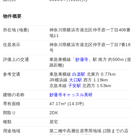
物件概要
所在地 (地番)
神奈川県横浜市港北区仲手原一丁目408番
地11
住居表示
神奈川県横浜市港北区仲手原一丁目7番18
号
評価上の交通
東急東横線「
妙蓮寺
」駅 南方 約500m (道
路距離)
参考交通
東急東横線
白楽駅
北東方 0.77km
JR横浜線
大口駅
西方 1.19km
京急本線
子安駅
北西方 1.53km
建物の名称
妙蓮寺キャッスル美研
専有面積
47.17m² (14.3坪)
間取り
2DK
種類
居宅
用途地域
第二種中高層住居専用地域 (2階までの店