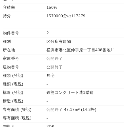
容積率
150%
持分
1570000分の117279
物件番号
2
種別
区分所有建物
所在地
横浜市港北区仲手原一丁目408番地11
家屋番号
公開終了
建物番号
公開終了
種類 (登記)
居宅
種類 (現況)
-
構造 (登記)
鉄筋コンクリート造1階建
構造 (現況)
-
専有面積 (登記)
公開終了
47.17m² (14.3坪)
専有面積 (現況)
-
間取り
2DK