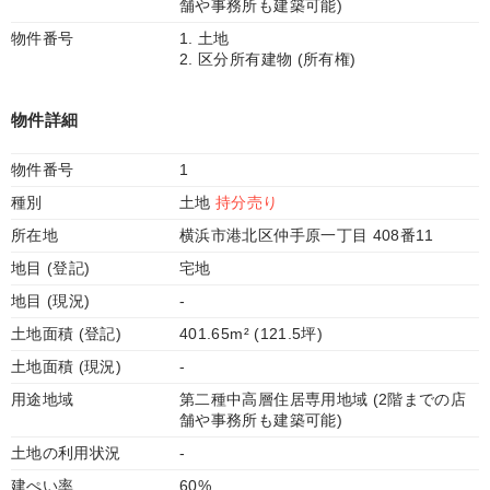
舗や事務所も建築可能)
物件番号
1. 土地
2. 区分所有建物 (所有権)
物件詳細
物件番号
1
種別
土地
持分売り
所在地
横浜市港北区仲手原一丁目 408番11
地目 (登記)
宅地
地目 (現況)
-
土地面積 (登記)
401.65m² (121.5坪)
土地面積 (現況)
-
用途地域
第二種中高層住居専用地域 (2階までの店
舗や事務所も建築可能)
土地の利用状況
-
建ぺい率
60%