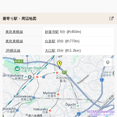
最寄り駅・周辺地図
東急東横線
妙蓮寺駅
6分 (約450m)
東急東横線
白楽駅
10分 (約770m)
JR横浜線
大口駅
15分 (約1.2km)
1