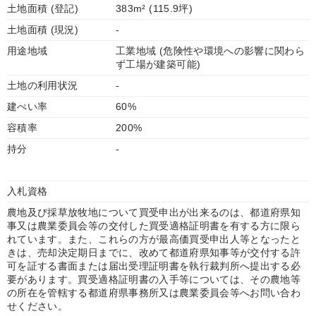
土地面積 (登記)
383m² (115.9坪)
土地面積 (現況)
-
用途地域
工業地域 (危険性や環境への影響に関わら
ず工場が建築可能)
土地の利用状況
-
建ぺい率
60%
容積率
200%
持分
-
入札資格
農地及び採草放牧地について買受申出が出来るのは、都道府県知
事又は農業委員会等の交付した買受適格証明書を有する方に限ら
れています。また、これらの方が最高価買受申出人等となったと
きは、売却決定期日までに、改めて都道府県知事等が交付する許
可を証する書面または届出受理証明書を執行裁判所へ提出する必
要があります。買受適格証明書の入手等については、その農地等
の所在を管轄する都道府県事務所又は農業委員会等へお問い合わ
せください。