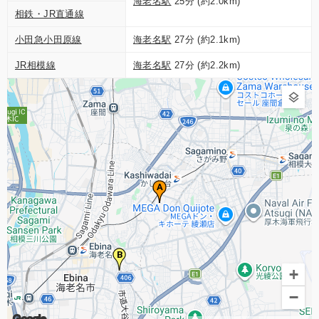
海老名駅
25分 (約2.0km)
相鉄・JR直通線
小田急小田原線
海老名駅
27分 (約2.1km)
JR相模線
海老名駅
27分 (約2.2km)
A
B
+
−
Google