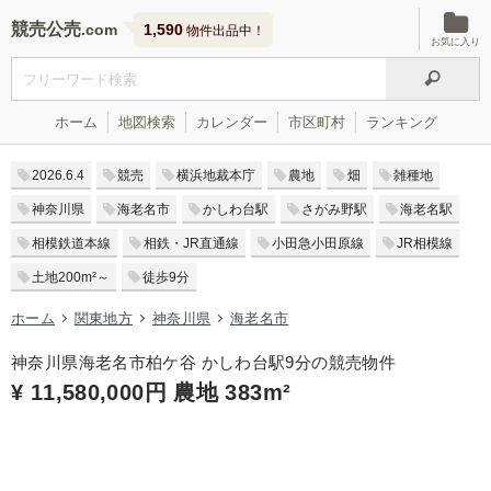
競売公売
1,590
物件出品中！
お気に入り
ホーム
地図検索
カレンダー
市区町村
ランキング
2026.6.4
競売
横浜地裁本庁
農地
畑
雑種地
神奈川県
海老名市
かしわ台駅
さがみ野駅
海老名駅
相模鉄道本線
相鉄・JR直通線
小田急小田原線
JR相模線
土地200m²～
徒歩9分
ホーム
関東地方
神奈川県
海老名市
神奈川県海老名市柏ケ谷 かしわ台駅9分の競売物件
¥ 11,580,000円 農地 383m²