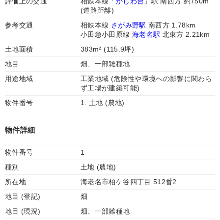
評価上の交通
相鉄本線「
かしわ台
」駅 南西方 約750m
(道路距離)
参考交通
相鉄本線
さがみ野駅
南西方 1.78km
小田急小田原線
海老名駅
北東方 2.21km
土地面積
383m² (115.9坪)
地目
畑、一部雑種地
用途地域
工業地域 (危険性や環境への影響に関わら
ず工場が建築可能)
物件番号
1. 土地 (農地)
物件詳細
物件番号
1
種別
土地 (農地)
所在地
海老名市柏ケ谷四丁目 512番2
地目 (登記)
畑
地目 (現況)
畑、一部雑種地