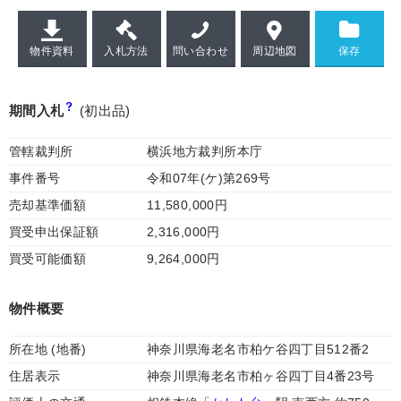
物件資料
入札方法
問い合わせ
周辺地図
期間入札
(初出品)
管轄裁判所
横浜地方裁判所本庁
事件番号
令和07年(ケ)第269号
売却基準価額
11,580,000円
買受申出保証額
2,316,000円
買受可能価額
9,264,000円
物件概要
所在地 (地番)
神奈川県海老名市柏ケ谷四丁目512番2
住居表示
神奈川県海老名市柏ヶ谷四丁目4番23号