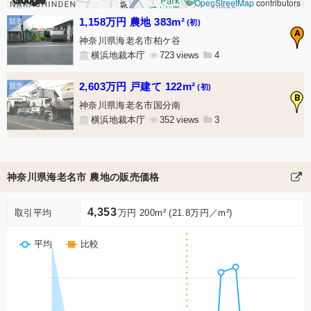
©
OpenStreetMap
contributors
1,158万円 農地 383m²
(初)
A
神奈川県海老名市柏ケ谷
横浜地裁本庁
723
4
2,603万円 戸建て 122m²
(初)
B
神奈川県海老名市国分南
横浜地裁本庁
352
3
神奈川県海老名市 農地の販売価格
4,353
取引平均
万円 200m² (21.8万円／m²)
平均
比較