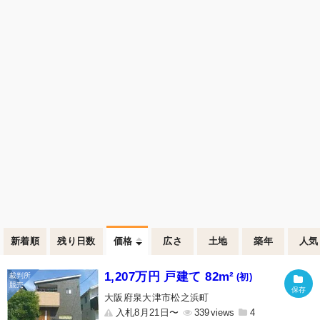
新着順
残り日数
価格
広さ
土地
築年
人気
1,207万円 戸建て 82m²
(初)
大阪府泉大津市松之浜町
入札8月21日〜
339
4