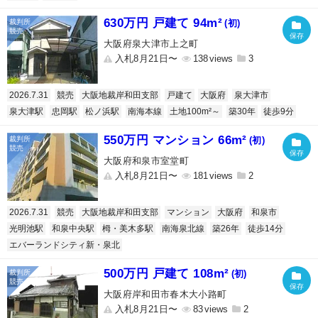
630万円 戸建て 94m²
(初)
大阪府泉大津市上之町
入札8月21日〜
138
3
2026.7.31
競売
大阪地裁岸和田支部
戸建て
大阪府
泉大津市
泉大津駅
忠岡駅
松ノ浜駅
南海本線
土地100m²～
築30年
徒歩9分
550万円 マンション 66m²
(初)
大阪府和泉市室堂町
入札8月21日〜
181
2
2026.7.31
競売
大阪地裁岸和田支部
マンション
大阪府
和泉市
光明池駅
和泉中央駅
栂・美木多駅
南海泉北線
築26年
徒歩14分
エバーランドシティ新・泉北
500万円 戸建て 108m²
(初)
大阪府岸和田市春木大小路町
入札8月21日〜
83
2