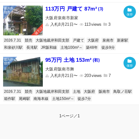
113万円 戸建て 87m²
(3)
大阪府泉南市新家
入札8月21日〜
113
3
値下げ
2026.7.31
競売
大阪地裁岸和田支部
戸建て
大阪府
泉南市
新家駅
和泉砂川駅
長滝駅
JR阪和線
土地100m²～
築48年
徒歩9分
95万円 土地 153m²
(初)
大阪府阪南市舞
入札8月21日〜
203
7
2026.7.31
競売
大阪地裁岸和田支部
土地
大阪府
阪南市
鳥取ノ荘駅
箱作駅
尾崎駅
南海本線
土地150m²～
徒歩7分
1ページ／1