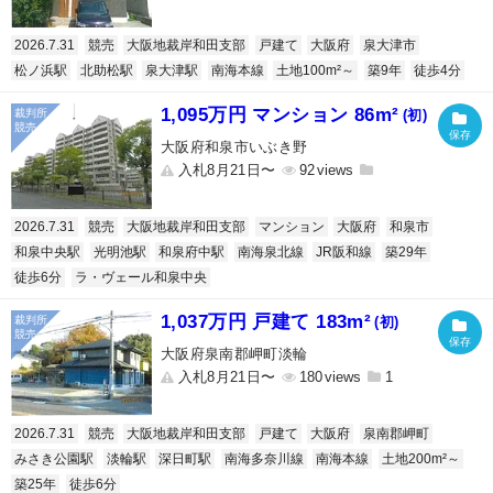
2026.7.31
競売
大阪地裁岸和田支部
戸建て
大阪府
泉大津市
松ノ浜駅
北助松駅
泉大津駅
南海本線
土地100m²～
築9年
徒歩4分
1,095万円 マンション 86m²
(初)
大阪府和泉市いぶき野
入札8月21日〜
92
2026.7.31
競売
大阪地裁岸和田支部
マンション
大阪府
和泉市
和泉中央駅
光明池駅
和泉府中駅
南海泉北線
JR阪和線
築29年
徒歩6分
ラ・ヴェール和泉中央
1,037万円 戸建て 183m²
(初)
大阪府泉南郡岬町淡輪
入札8月21日〜
180
1
2026.7.31
競売
大阪地裁岸和田支部
戸建て
大阪府
泉南郡岬町
みさき公園駅
淡輪駅
深日町駅
南海多奈川線
南海本線
土地200m²～
築25年
徒歩6分