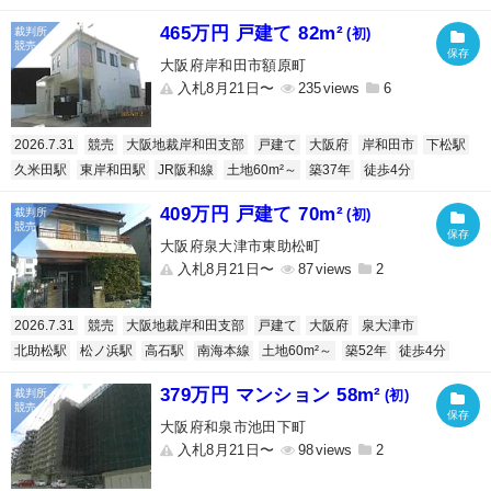
465万円 戸建て 82m²
(初)
大阪府岸和田市額原町
入札8月21日〜
235
6
2026.7.31
競売
大阪地裁岸和田支部
戸建て
大阪府
岸和田市
下松駅
久米田駅
東岸和田駅
JR阪和線
土地60m²～
築37年
徒歩4分
409万円 戸建て 70m²
(初)
大阪府泉大津市東助松町
入札8月21日〜
87
2
2026.7.31
競売
大阪地裁岸和田支部
戸建て
大阪府
泉大津市
北助松駅
松ノ浜駅
高石駅
南海本線
土地60m²～
築52年
徒歩4分
379万円 マンション 58m²
(初)
大阪府和泉市池田下町
入札8月21日〜
98
2