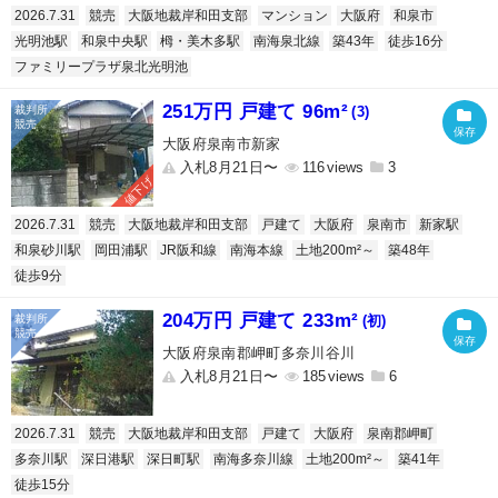
2026.7.31
競売
大阪地裁岸和田支部
マンション
大阪府
和泉市
光明池駅
和泉中央駅
栂・美木多駅
南海泉北線
築43年
徒歩16分
ファミリープラザ泉北光明池
251万円 戸建て 96m²
(3)
大阪府泉南市新家
入札8月21日〜
116
3
値下げ
2026.7.31
競売
大阪地裁岸和田支部
戸建て
大阪府
泉南市
新家駅
和泉砂川駅
岡田浦駅
JR阪和線
南海本線
土地200m²～
築48年
徒歩9分
204万円 戸建て 233m²
(初)
大阪府泉南郡岬町多奈川谷川
入札8月21日〜
185
6
2026.7.31
競売
大阪地裁岸和田支部
戸建て
大阪府
泉南郡岬町
多奈川駅
深日港駅
深日町駅
南海多奈川線
土地200m²～
築41年
徒歩15分