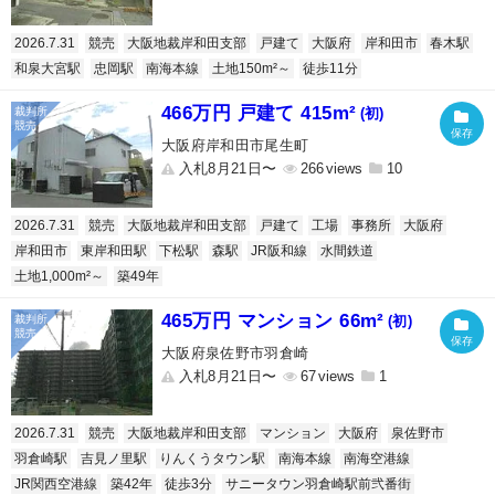
2026.7.31
競売
大阪地裁岸和田支部
戸建て
大阪府
岸和田市
春木駅
和泉大宮駅
忠岡駅
南海本線
土地150m²～
徒歩11分
466万円 戸建て 415m²
(初)
大阪府岸和田市尾生町
入札8月21日〜
266
10
2026.7.31
競売
大阪地裁岸和田支部
戸建て
工場
事務所
大阪府
岸和田市
東岸和田駅
下松駅
森駅
JR阪和線
水間鉄道
土地1,000m²～
築49年
465万円 マンション 66m²
(初)
大阪府泉佐野市羽倉崎
入札8月21日〜
67
1
2026.7.31
競売
大阪地裁岸和田支部
マンション
大阪府
泉佐野市
羽倉崎駅
吉見ノ里駅
りんくうタウン駅
南海本線
南海空港線
JR関西空港線
築42年
徒歩3分
サニータウン羽倉崎駅前弐番街