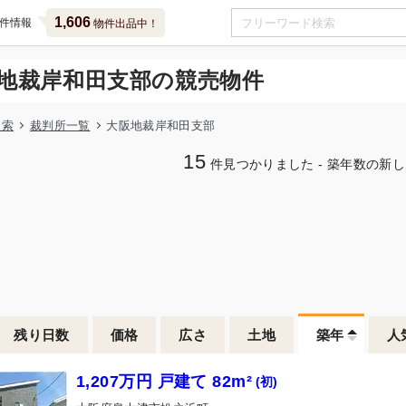
1,606
件情報
物件出品中！
地裁岸和田支部の競売物件
検索
裁判所一覧
大阪地裁岸和田支部
15
件見つかりました - 築年数の新
残り日数
価格
広さ
土地
築年
人
1,207万円 戸建て 82m²
(初)