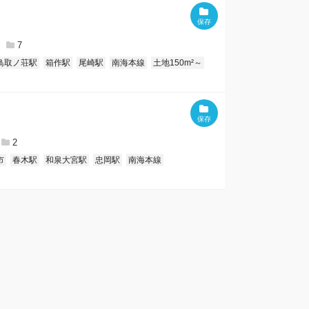
7
鳥取ノ荘駅
箱作駅
尾崎駅
南海本線
土地150m²～
2
市
春木駅
和泉大宮駅
忠岡駅
南海本線