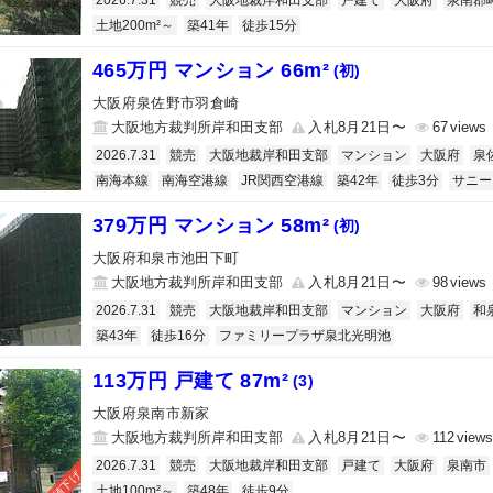
2026.7.31
競売
大阪地裁岸和田支部
戸建て
大阪府
泉南郡
土地200m²～
築41年
徒歩15分
465万円 マンション 66m²
(初)
大阪府泉佐野市羽倉崎
大阪地方裁判所岸和田支部
入札8月21日〜
67
2026.7.31
競売
大阪地裁岸和田支部
マンション
大阪府
泉
南海本線
南海空港線
JR関西空港線
築42年
徒歩3分
サニー
379万円 マンション 58m²
(初)
大阪府和泉市池田下町
大阪地方裁判所岸和田支部
入札8月21日〜
98
2026.7.31
競売
大阪地裁岸和田支部
マンション
大阪府
和
築43年
徒歩16分
ファミリープラザ泉北光明池
113万円 戸建て 87m²
(3)
大阪府泉南市新家
大阪地方裁判所岸和田支部
入札8月21日〜
112
2026.7.31
競売
大阪地裁岸和田支部
戸建て
大阪府
泉南市
値下げ
土地100m²～
築48年
徒歩9分