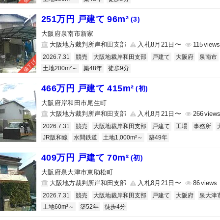
251万円 戸建て 96m²
(3)
大阪府泉南市新家
大阪地方裁判所岸和田支部
入札8月21日〜
115
2026.7.31
競売
大阪地裁岸和田支部
戸建て
大阪府
泉南市
値下げ
土地200m²～
築48年
徒歩9分
466万円 戸建て 415m²
(初)
大阪府岸和田市尾生町
大阪地方裁判所岸和田支部
入札8月21日〜
266
2026.7.31
競売
大阪地裁岸和田支部
戸建て
工場
事務所
JR阪和線
水間鉄道
土地1,000m²～
築49年
409万円 戸建て 70m²
(初)
大阪府泉大津市東助松町
大阪地方裁判所岸和田支部
入札8月21日〜
86
2026.7.31
競売
大阪地裁岸和田支部
戸建て
大阪府
泉大津
土地60m²～
築52年
徒歩4分