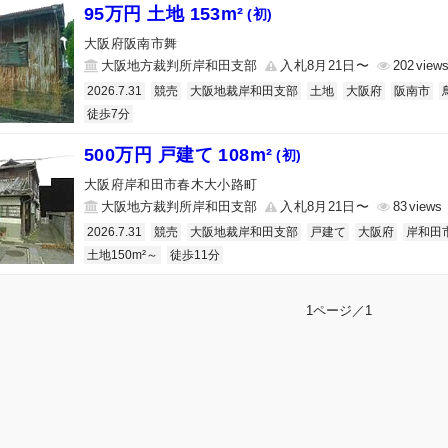
95万円 土地 153m²
(初)
大阪府阪南市舞
大阪地方裁判所岸和田支部
入札8月21日〜
202
2026.7.31
競売
大阪地裁岸和田支部
土地
大阪府
阪南市
徒歩7分
500万円 戸建て 108m²
(初)
大阪府岸和田市春木大小路町
大阪地方裁判所岸和田支部
入札8月21日〜
83
2026.7.31
競売
大阪地裁岸和田支部
戸建て
大阪府
岸和田
土地150m²～
徒歩11分
1ページ／1