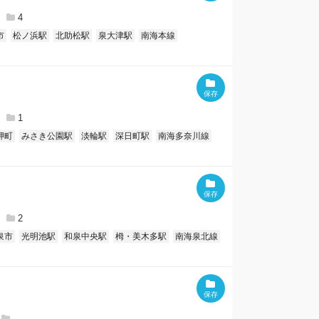
4
市
松ノ浜駅
北助松駅
泉大津駅
南海本線
1
岬町
みさき公園駅
淡輪駅
深日町駅
南海多奈川線
2
泉市
光明池駅
和泉中央駅
栂・美木多駅
南海泉北線