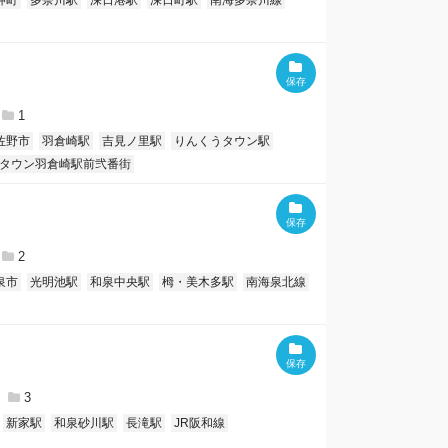
岬町
多奈川駅
深日港駅
深日町駅
南海多奈川線
1
佐野市
羽倉崎駅
吉見ノ里駅
りんくうタウン駅
タウン羽倉崎駅前弐番街
2
泉市
光明池駅
和泉中央駅
栂・美木多駅
南海泉北線
3
新家駅
和泉砂川駅
長滝駅
JR阪和線