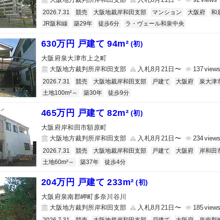
2026.7.31
競売
大阪地裁岸和田支部
マンション
大阪府
和
JR阪和線
築29年
徒歩6分
ラ・ヴェール和泉中央
630万円 戸建て 94m²
(初)
大阪府泉大津市上之町
大阪地方裁判所岸和田支部
入札8月21日〜
137
2026.7.31
競売
大阪地裁岸和田支部
戸建て
大阪府
泉大津
土地100m²～
築30年
徒歩9分
465万円 戸建て 82m²
(初)
大阪府岸和田市額原町
大阪地方裁判所岸和田支部
入札8月21日〜
234
2026.7.31
競売
大阪地裁岸和田支部
戸建て
大阪府
岸和田
土地60m²～
築37年
徒歩4分
204万円 戸建て 233m²
(初)
大阪府泉南郡岬町多奈川谷川
大阪地方裁判所岸和田支部
入札8月21日〜
185