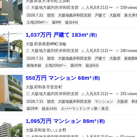
大阪府泉大津市松之浜町
大阪地方裁判所岸和田支部
入札8月21日〜
339
2026.7.31
競売
大阪地裁岸和田支部
戸建て
大阪府
泉大津
土地100m²～
築9年
徒歩4分
1,037万円 戸建て 183m²
(初)
大阪府泉南郡岬町淡輪
大阪地方裁判所岸和田支部
入札8月21日〜
180
2026.7.31
競売
大阪地裁岸和田支部
戸建て
大阪府
泉南郡
南海本線
土地200m²～
築25年
徒歩6分
550万円 マンション 66m²
(初)
大阪府和泉市室堂町
大阪地方裁判所岸和田支部
入札8月21日〜
181
2026.7.31
競売
大阪地裁岸和田支部
マンション
大阪府
和
築26年
徒歩14分
エバーランドシティ新・泉北
1,095万円 マンション 86m²
(初)
大阪府和泉市いぶき野
大阪地方裁判所岸和田支部
入札8月21日〜
92