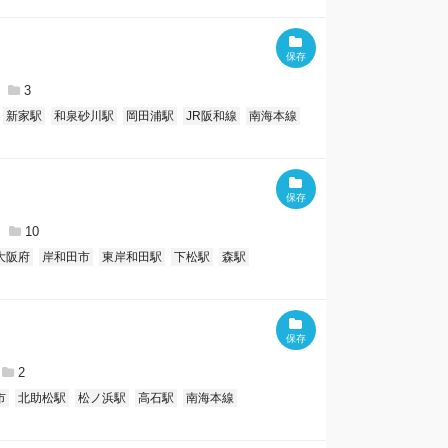
3
新家駅
和泉砂川駅
岡田浦駅
JR阪和線
南海本線
10
大阪府
岸和田市
東岸和田駅
下松駅
森駅
2
市
北助松駅
松ノ浜駅
高石駅
南海本線