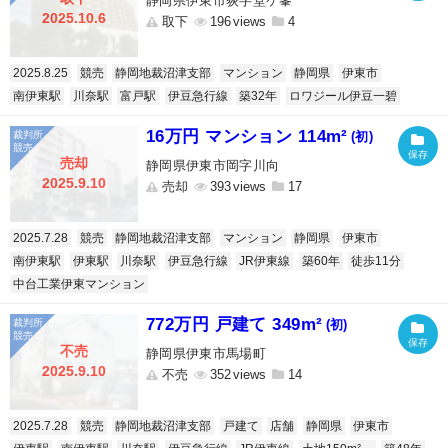
静岡県伊東市荻字堂ケ峯
2025.10.6
取下
196
4
2025.8.25
競売
静岡地裁沼津支部
マンション
静岡県
伊東市
南伊東駅
川奈駅
富戸駅
伊豆急行線
築32年
ロワジール伊豆一碧
16万円 マンション 114m²
(初)
売却
静岡県伊東市岡字川向
2025.9.10
売却
393
17
2025.7.28
競売
静岡地裁沼津支部
マンション
静岡県
伊東市
南伊東駅
伊東駅
川奈駅
伊豆急行線
JR伊東線
築60年
徒歩11分
中台工業伊東マンション
772万円 戸建て 349m²
(初)
不売
静岡県伊東市馬場町
2025.9.10
不売
352
14
2025.7.28
競売
静岡地裁沼津支部
戸建て
店舗
静岡県
伊東市