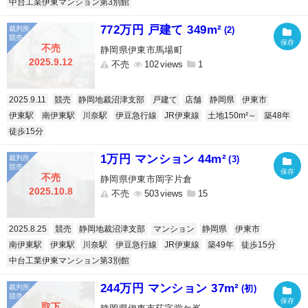
中台工業伊東マンション第3別館
772万円 戸建て 349m²
(2)
不売
静岡県伊東市馬場町
2025.9.12
不売
102
1
2025.9.11
競売
静岡地裁沼津支部
戸建て
店舗
静岡県
伊東市
伊東駅
南伊東駅
川奈駅
伊豆急行線
JR伊東線
土地150m²～
築48年
徒歩15分
1万円 マンション 44m²
(3)
不売
静岡県伊東市岡字片倉
2025.10.8
不売
503
15
2025.8.25
競売
静岡地裁沼津支部
マンション
静岡県
伊東市
南伊東駅
伊東駅
川奈駅
伊豆急行線
JR伊東線
築49年
徒歩15分
中台工業伊東マンション第3別館
244万円 マンション 37m²
(初)
取下