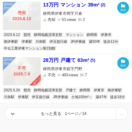
13万円 マンション 39m²
(2)
売却
静岡県伊東市岡字片倉
2025.6.12
売却
51
2
2025.6.12
競売
静岡地裁沼津支部
マンション
静岡県
伊東市
南伊東駅
伊東駅
川奈駅
伊豆急行線
JR伊東線
築50年
徒歩12分
中台工業伊東マンション第2別館
28万円 戸建て 63m²
(5)
不売
静岡県伊東市荻字門野
2025.7.9
不売
493
7
値下げ
2025.5.26
競売
静岡地裁沼津支部
戸建て
静岡県
伊東市
南伊東駅
川奈駅
伊東駅
伊豆急行線
JR伊東線
土地100m²～
築47年
徒歩18分
もっと見る
1ページ／14