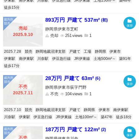
伊東駅
南伊東駅
川奈駅
伊豆急行線
JR伊東線
土地150m²～
築48年
徒歩15分
893万円 戸建て 537m²
(初)
売却
静岡県伊東市芝町
2025.9.10
売却
251
1
2025.7.28
競売
静岡地裁沼津支部
戸建て
工場
静岡県
伊東市
伊東駅
南伊東駅
川奈駅
伊豆急行線
JR伊東線
土地500m²～
築91年
徒歩17分
28万円 戸建て 63m²
(6)
不売
静岡県伊東市荻字門野
2025.7.11
不売
104
1
2025.7.10
競売
静岡地裁沼津支部
戸建て
静岡県
伊東市
南伊東駅
川奈駅
伊東駅
伊豆急行線
JR伊東線
土地100m²～
築47年
徒歩18分
187万円 戸建て 122m²
(2)
不売
静岡県伊東市川奈