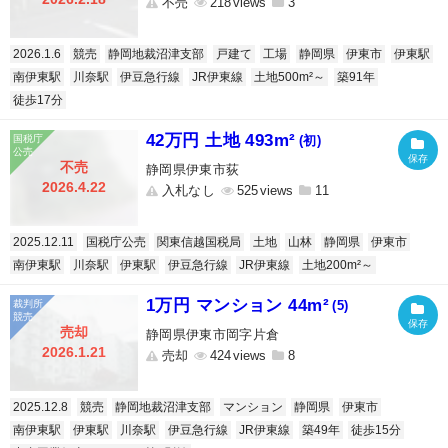
不売
218
3
2026.1.6
競売
静岡地裁沼津支部
戸建て
工場
静岡県
伊東市
伊東駅
南伊東駅
川奈駅
伊豆急行線
JR伊東線
土地500m²～
築91年
徒歩17分
42万円 土地 493m²
(初)
不売
静岡県伊東市荻
2026.4.22
入札なし
525
11
2025.12.11
国税庁公売
関東信越国税局
土地
山林
静岡県
伊東市
南伊東駅
川奈駅
伊東駅
伊豆急行線
JR伊東線
土地200m²～
1万円 マンション 44m²
(5)
売却
静岡県伊東市岡字片倉
2026.1.21
売却
424
8
2025.12.8
競売
静岡地裁沼津支部
マンション
静岡県
伊東市
南伊東駅
伊東駅
川奈駅
伊豆急行線
JR伊東線
築49年
徒歩15分