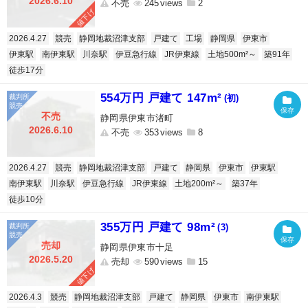
2026.6.10
不売
245
2
値下げ
2026.4.27
競売
静岡地裁沼津支部
戸建て
工場
静岡県
伊東市
伊東駅
南伊東駅
川奈駅
伊豆急行線
JR伊東線
土地500m²～
築91年
徒歩17分
554万円 戸建て 147m²
(初)
不売
静岡県伊東市渚町
2026.6.10
不売
353
8
2026.4.27
競売
静岡地裁沼津支部
戸建て
静岡県
伊東市
伊東駅
南伊東駅
川奈駅
伊豆急行線
JR伊東線
土地200m²～
築37年
徒歩10分
355万円 戸建て 98m²
(3)
売却
静岡県伊東市十足
2026.5.20
売却
590
15
値下げ
2026.4.3
競売
静岡地裁沼津支部
戸建て
静岡県
伊東市
南伊東駅