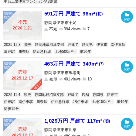
中台工業伊東マンション第3別館
591万円 戸建て 98m²
(初)
不売
静岡県伊東市十足
2026.1.21
不売
394
7
2025.12.8
競売
静岡地裁沼津支部
戸建て
静岡県
伊東市
南伊東駅
富戸駅
川奈駅
伊豆急行線
土地500m²～
築16年
463万円 戸建て 349m²
(3)
売却
静岡県伊東市馬場町
2025.12.17
売却
491
10
値下げ
2025.11.4
競売
静岡地裁沼津支部
戸建て
店舗
静岡県
伊東市
伊東駅
南伊東駅
川奈駅
伊豆急行線
JR伊東線
土地150m²～
築49年
徒歩15分
1,029万円 戸建て 117m²
(初)
売却
静岡県伊東市川奈
2025.12.17