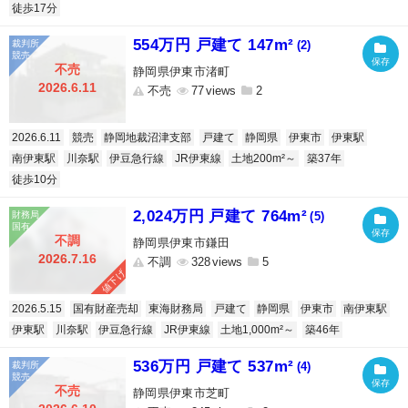
徒歩17分
554万円 戸建て 147m²
(2)
不売
静岡県伊東市渚町
2026.6.11
不売
77
2
2026.6.11
競売
静岡地裁沼津支部
戸建て
静岡県
伊東市
伊東駅
南伊東駅
川奈駅
伊豆急行線
JR伊東線
土地200m²～
築37年
徒歩10分
2,024万円 戸建て 764m²
(5)
不調
静岡県伊東市鎌田
2026.7.16
不調
328
5
値下げ
2026.5.15
国有財産売却
東海財務局
戸建て
静岡県
伊東市
南伊東駅
伊東駅
川奈駅
伊豆急行線
JR伊東線
土地1,000m²～
築46年
536万円 戸建て 537m²
(4)
不売
静岡県伊東市芝町