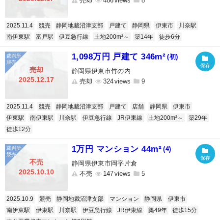
売却
486
8
2025.11.4
競売
静岡地裁沼津支部
戸建て
静岡県
伊東市
川奈駅
南伊東駅
富戸駅
伊豆急行線
土地200m²～
築14年
徒歩6分
1,098万円 戸建て 346m²
(初)
売却
静岡県伊東市竹の内
2025.12.17
売却
324
9
2025.11.4
競売
静岡地裁沼津支部
戸建て
店舗
静岡県
伊東市
伊東駅
南伊東駅
川奈駅
伊豆急行線
JR伊東線
土地200m²～
築29年
徒歩12分
1万円 マンション 44m²
(4)
不売
静岡県伊東市岡字片倉
2025.10.10
不売
147
5
2025.10.9
競売
静岡地裁沼津支部
マンション
静岡県
伊東市
南伊東駅
伊東駅
川奈駅
伊豆急行線
JR伊東線
築49年
徒歩15分