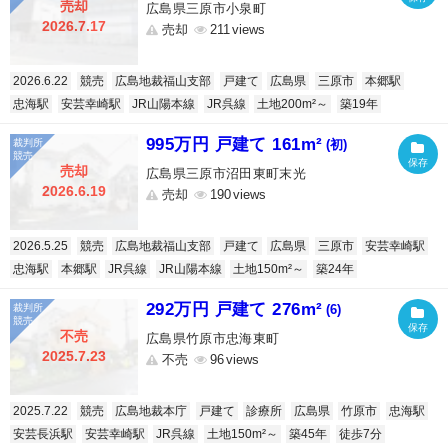
売却
広島県三原市小泉町
2026.7.17
売却
211
2026.6.22
競売
広島地裁福山支部
戸建て
広島県
三原市
本郷駅
忠海駅
安芸幸崎駅
JR山陽本線
JR呉線
土地200m²～
築19年
995万円 戸建て 161m²
(初)
売却
広島県三原市沼田東町末光
2026.6.19
売却
190
2026.5.25
競売
広島地裁福山支部
戸建て
広島県
三原市
安芸幸崎駅
忠海駅
本郷駅
JR呉線
JR山陽本線
土地150m²～
築24年
292万円 戸建て 276m²
(6)
不売
広島県竹原市忠海東町
2025.7.23
不売
96
2025.7.22
競売
広島地裁本庁
戸建て
診療所
広島県
竹原市
忠海駅
安芸長浜駅
安芸幸崎駅
JR呉線
土地150m²～
築45年
徒歩7分