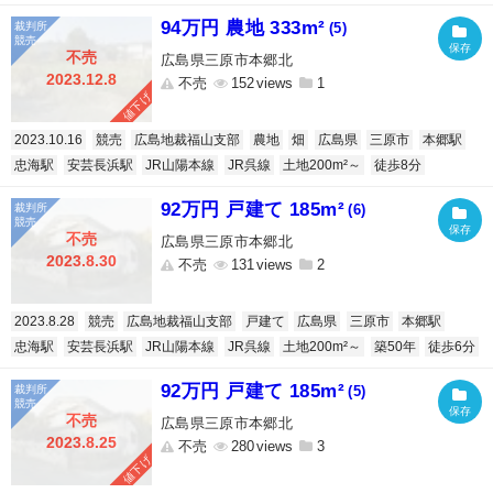
94万円 農地 333m²
(5)
不売
広島県三原市本郷北
2023.12.8
不売
152
1
値下げ
2023.10.16
競売
広島地裁福山支部
農地
畑
広島県
三原市
本郷駅
忠海駅
安芸長浜駅
JR山陽本線
JR呉線
土地200m²～
徒歩8分
92万円 戸建て 185m²
(6)
不売
広島県三原市本郷北
2023.8.30
不売
131
2
2023.8.28
競売
広島地裁福山支部
戸建て
広島県
三原市
本郷駅
忠海駅
安芸長浜駅
JR山陽本線
JR呉線
土地200m²～
築50年
徒歩6分
92万円 戸建て 185m²
(5)
不売
広島県三原市本郷北
2023.8.25
不売
280
3
値下げ