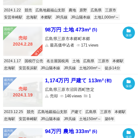
2024.1.22
競売
広島地裁福山支部
農地
原野
広島県
三原市
安芸幸崎駅
忠海駅
本郷駅
JR呉線
JR山陽本線
土地1,000m²～
98万円 土地 473m²
(5)
売却
広島県三原市本郷町本郷
2024.2.28
最高価申込者
171
値下げ
2024.1.17
国税庁公売
名古屋国税局
土地
広島県
三原市
本郷駅
忠海駅
安芸長浜駅
JR山陽本線
JR呉線
土地200m²～
徒歩14分
1,174万円 戸建て 113m²
(初)
売却
広島県三原市沼田西町惣定
2024.1.19
売却
146
1
2023.12.25
競売
広島地裁福山支部
戸建て
広島県
三原市
本郷駅
忠海駅
安芸幸崎駅
JR山陽本線
JR呉線
土地150m²～
築6年
94万円 農地 333m²
(6)