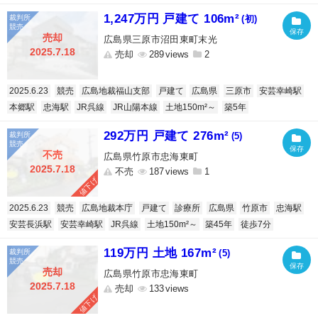
1,247万円 戸建て 106m²
(初)
売却
広島県三原市沼田東町末光
2025.7.18
売却
289
2
2025.6.23
競売
広島地裁福山支部
戸建て
広島県
三原市
安芸幸崎駅
本郷駅
忠海駅
JR呉線
JR山陽本線
土地150m²～
築5年
292万円 戸建て 276m²
(5)
不売
広島県竹原市忠海東町
2025.7.18
不売
187
1
値下げ
2025.6.23
競売
広島地裁本庁
戸建て
診療所
広島県
竹原市
忠海駅
安芸長浜駅
安芸幸崎駅
JR呉線
土地150m²～
築45年
徒歩7分
119万円 土地 167m²
(5)
売却
広島県竹原市忠海東町
2025.7.18
売却
133
値下げ