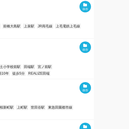
前橋大島駅
上泉駅
JR両毛線
上毛電鉄上毛線
土小学校前駅
田端駅
宮ノ前駅
築10年
徒歩5分
REALIZE田端
桜新町駅
上町駅
世田谷駅
東急田園都市線