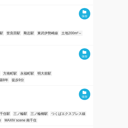
駅
世良田駅
剛志駅
東武伊勢崎線
土地200m²～
方南町駅
永福町駅
明大前駅
築8年
徒歩9分
千住駅
三ノ輪駅
三ノ輪橋駅
つくばエクスプレス線
分
MAXIV scene 南千住