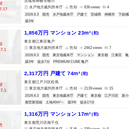
茨城県神栖市柳川
却
水戸地方裁判所本庁
売却
836
4
7.17
2026.6.3
競売
水戸地裁本庁
戸建て
茨城県
神栖市
下総橘
築3年
1,856万円 マンション 23m²
(初)
東京都江東区亀戸
却
東京地方裁判所本庁
売却
2462
7
.7.1
2026.6.3
競売
東京地裁本庁
マンション
東京都
江東区
亀
築3年
徒歩7分
PREMIUM CUBE 亀戸
2,317万円 戸建て 74m²
(初)
東京都江戸川区松島
却
東京地方裁判所本庁
売却
2139
15
.7.1
2026.6.3
競売
東京地裁本庁
戸建て
東京都
江戸川区
新小
都営新宿線
土地40m²～
築3年
徒歩17分
1,316万円 マンション 17m²
(初)
東京都荒川区南千住
売
東京地方裁判所本庁
不売
339
5