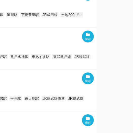
駅
笹川駅
下総豊里駅
JR成田線
土地200m²～
戸駅
亀戸水神駅
東あずま駅
東武亀戸線
JR総武線
岩駅
平井駅
東大島駅
JR総武線快速
JR総武線