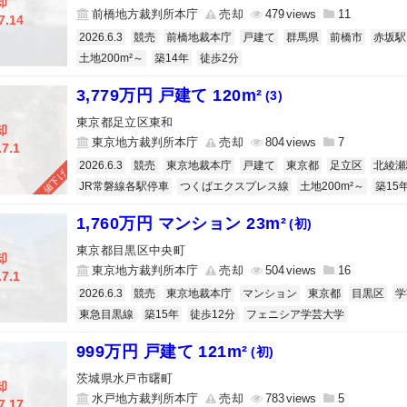
却
前橋地方裁判所本庁
売却
479
11
7.14
2026.6.3
競売
前橋地裁本庁
戸建て
群馬県
前橋市
赤坂駅
土地200m²～
築14年
徒歩2分
3,779万円 戸建て 120m²
(3)
東京都足立区東和
却
東京地方裁判所本庁
売却
804
7
.7.1
2026.6.3
競売
東京地裁本庁
戸建て
東京都
足立区
北綾瀬
値下げ
JR常磐線各駅停車
つくばエクスプレス線
土地200m²～
築15
1,760万円 マンション 23m²
(初)
東京都目黒区中央町
却
東京地方裁判所本庁
売却
504
16
.7.1
2026.6.3
競売
東京地裁本庁
マンション
東京都
目黒区
学
東急目黒線
築15年
徒歩12分
フェニシア学芸大学
999万円 戸建て 121m²
(初)
茨城県水戸市曙町
却
水戸地方裁判所本庁
売却
783
5
7.17