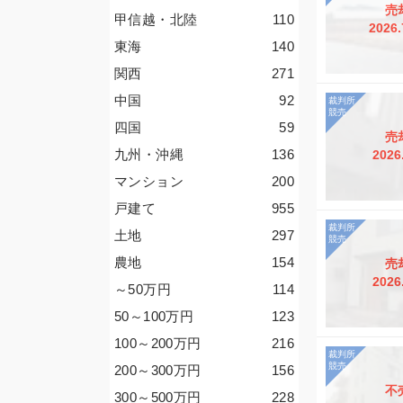
売
甲信越・北陸
110
2026.
東海
140
関西
271
中国
92
四国
59
売
九州・沖縄
136
2026
マンション
200
戸建て
955
土地
297
農地
154
売
2026
～50
万円
114
50～100
万円
123
100～200
万円
216
200～300
万円
156
不
300～500
万円
228