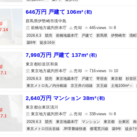
646万円 戸建て 106m²
(初)
群馬県伊勢崎市境中島
却
前橋地方裁判所本庁
売却
445
8
7.14
2026.6.3
競売
前橋地裁本庁
戸建て
群馬県
伊勢崎市
境町
築8年
徒歩16分
7,998万円 戸建て 137m²
(初)
東京都杉並区和泉
却
東京地方裁判所本庁
売却
716
10
.7.1
2026.6.3
競売
東京地裁本庁
戸建て
寄宿舎
東京都
杉並区
東京メトロ丸ノ内分岐線
京王井の頭線
京王線
土地100m²～
2,640万円 マンション 38m²
(初)
東京都台東区清川
却
東京地方裁判所本庁
売却
338
8
.7.1
2026.6.3
競売
東京地裁本庁
マンション
東京都
台東区
南
東京メトロ日比谷線
JR常磐線快速
都電荒川線
築9年
徒歩7