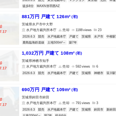
2026.6.3
競売
東京地裁本庁
マンション
東京都
北区
本蓮
徒歩8分
MAXIV赤羽西AZ
881万円 戸建て 126m²
(初)
茨城県水戸市中大野
却
水戸地方裁判所本庁
売却
1188
23
7.17
2026.6.3
競売
水戸地裁本庁
戸建て
茨城県
水戸市
中根駅
鹿島臨海鉄道線
土地500m²～
築7年
1,032万円 戸建て 108m²
(初)
茨城県神栖市知手
却
水戸地方裁判所本庁
売却
592
6
7.17
2026.6.3
競売
水戸地裁本庁
戸建て
茨城県
神栖市
笹川駅
690万円 戸建て 109m²
(初)
茨城県鉾田市鉾田
却
水戸地方裁判所本庁
売却
791
3
7.17
2026.6.3
競売
水戸地裁本庁
戸建て
茨城県
鉾田市
新鉾田
土地200m²～
築7年
徒歩6分