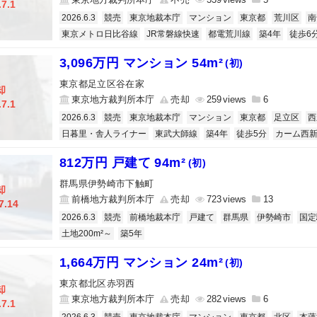
.7.1
2026.6.3
競売
東京地裁本庁
マンション
東京都
荒川区
南
東京メトロ日比谷線
JR常磐線快速
都電荒川線
築4年
徒歩6
3,096万円 マンション 54m²
(初)
東京都足立区谷在家
却
東京地方裁判所本庁
売却
259
6
.7.1
2026.6.3
競売
東京地裁本庁
マンション
東京都
足立区
西
日暮里・舎人ライナー
東武大師線
築4年
徒歩5分
カーム西
812万円 戸建て 94m²
(初)
群馬県伊勢崎市下触町
却
前橋地方裁判所本庁
売却
723
13
7.14
2026.6.3
競売
前橋地裁本庁
戸建て
群馬県
伊勢崎市
国定
土地200m²～
築5年
1,664万円 マンション 24m²
(初)
東京都北区赤羽西
却
東京地方裁判所本庁
売却
282
6
.7.1