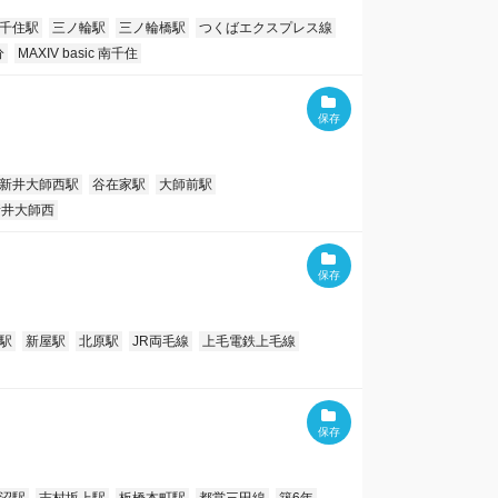
千住駅
三ノ輪駅
三ノ輪橋駅
つくばエクスプレス線
分
MAXIV basic 南千住
新井大師西駅
谷在家駅
大師前駅
新井大師西
駅
新屋駅
北原駅
JR両毛線
上毛電鉄上毛線