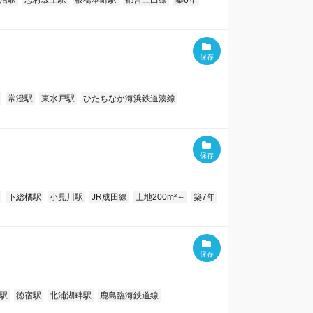
沼駅
志村坂上駅
板橋本町駅
都営三田線
築6年
常澄駅
東水戸駅
ひたちなか海浜鉄道湊線
下総橘駅
小見川駅
JR成田線
土地200m²～
築7年
駅
徳宿駅
北浦湖畔駅
鹿島臨海鉄道線