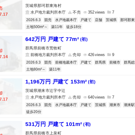
茨城県那珂郡東海村
売
水戸地方裁判所本庁
不売
352
7
7.17
2026.6.3
競売
水戸地裁本庁
戸建て
店舗
茨城県
那珂郡東
土地500m²～
築11年
徒歩18分
642万円 戸建て 77m²
(初)
群馬県前橋市荒牧町
却
前橋地方裁判所本庁
売却
426
9
7.14
2026.6.3
競売
前橋地裁本庁
戸建て
群馬県
前橋市
群馬総
土地80m²～
築11年
1,196万円 戸建て 153m²
(初)
茨城県潮来市辻字中辻
却
水戸地方裁判所本庁
売却
640
7
7.17
2026.6.3
競売
水戸地裁本庁
戸建て
茨城県
潮来市
潮来駅
徒歩20分
531万円 戸建て 101m²
(初)
群馬県前橋市上泉町