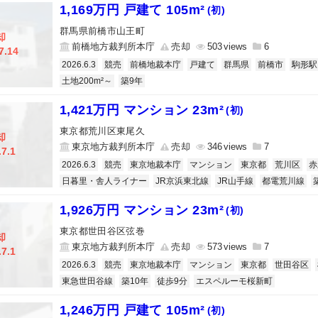
1,169万円 戸建て 105m²
(初)
群馬県前橋市山王町
却
前橋地方裁判所本庁
売却
503
6
7.14
2026.6.3
競売
前橋地裁本庁
戸建て
群馬県
前橋市
駒形駅
土地200m²～
築9年
1,421万円 マンション 23m²
(初)
東京都荒川区東尾久
却
東京地方裁判所本庁
売却
346
7
.7.1
2026.6.3
競売
東京地裁本庁
マンション
東京都
荒川区
赤
日暮里・舎人ライナー
JR京浜東北線
JR山手線
都電荒川線
1,926万円 マンション 23m²
(初)
東京都世田谷区弦巻
却
東京地方裁判所本庁
売却
573
7
.7.1
2026.6.3
競売
東京地裁本庁
マンション
東京都
世田谷区
東急世田谷線
築10年
徒歩9分
エスペルーモ桜新町
1,246万円 戸建て 105m²
(初)