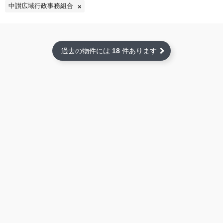
中讃広域行政事務組合
過去の物件には
18
件あります