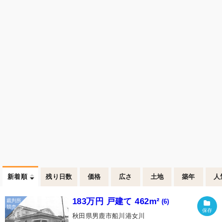
新着順
残り日数
価格
広さ
土地
築年
人
183万円 戸建て 462m²
(6)
秋田県男鹿市船川港女川