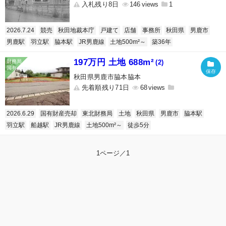
入札残り8日
146
1
2026.7.24
競売
秋田地裁本庁
戸建て
店舗
事務所
秋田県
男鹿市
男鹿駅
羽立駅
脇本駅
JR男鹿線
土地500m²～
築36年
197万円 土地 688m²
(2)
秋田県男鹿市脇本脇本
先着順残り71日
68
2026.6.29
国有財産売却
東北財務局
土地
秋田県
男鹿市
脇本駅
羽立駅
船越駅
JR男鹿線
土地500m²～
徒歩5分
1ページ／1