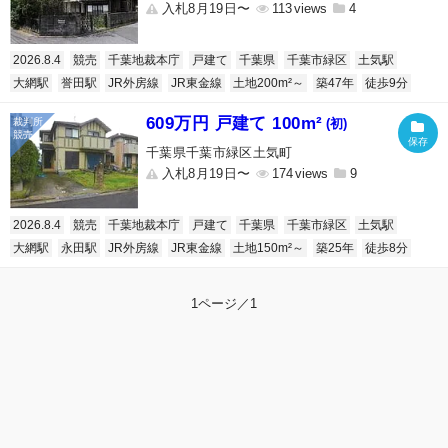
入札8月19日〜
113
4
2026.8.4
競売
千葉地裁本庁
戸建て
千葉県
千葉市緑区
土気駅
大網駅
誉田駅
JR外房線
JR東金線
土地200m²～
築47年
徒歩9分
609万円 戸建て 100m²
(初)
千葉県千葉市緑区土気町
入札8月19日〜
174
9
2026.8.4
競売
千葉地裁本庁
戸建て
千葉県
千葉市緑区
土気駅
大網駅
永田駅
JR外房線
JR東金線
土地150m²～
築25年
徒歩8分
1ページ／1