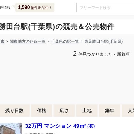
1,590
件情報
物件出品中！
勝田台駅(千葉県)の競売＆公売物件
検索
関東地方の路線一覧
千葉県の駅一覧
東葉勝田台駅(千葉県)
2
件見つかりました - 新着順
残り日数
価格
広さ
土地
築年
人
32万円 マンション 49m²
(初)