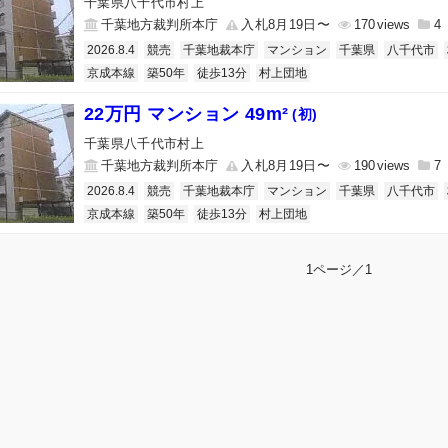
千葉県八千代市村上
千葉地方裁判所本庁
入札8月19日〜
170
4
2026.8.4
競売
千葉地裁本庁
マンション
千葉県
八千代市
京成本線
築50年
徒歩13分
村上団地
22万円 マンション 49m²
(初)
千葉県八千代市村上
千葉地方裁判所本庁
入札8月19日〜
190
7
2026.8.4
競売
千葉地裁本庁
マンション
千葉県
八千代市
京成本線
築50年
徒歩13分
村上団地
1ページ／1